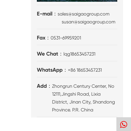
E-mail：
sales@saigaogroup.com
susan@saigaogroup.com
Fax：
0531-69959201
We Chat：
lqg18653457231
WhatsApp：
+86 18653457231
Add：
Zhongrun Century Center, No
12111,Jingshi Road, Lixia
District, Jinan City, Shandong
Province. P.R. China