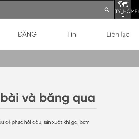
TY_HOME1
ĐĂNG
Tin
Liên lạc
ộ bài và băng qua
 để phục hồi dầu, sản xuất khí ga, bơm