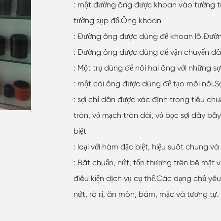
: một đường ống được khoan vào tường t
tường sụp đổ.Ống khoan
: Đường ống được dùng để khoan lỗ.Đườ
: Đường ống được dùng để vận chuyển dầu 
: Một trụ dùng để nối hai ống với những sợ
: một cái ống được dùng để tạo mối nối.Sợ
: sợi chỉ dẫn được xác định trong tiêu chu
tròn, vỏ mạch tròn dài, vỏ bọc sợi dây bẫ
biệt
: loại với hàm đặc biệt, hiệu suất chung v
: Bất chuẩn, nứt, tổn thương trên bề mặ
điều kiện dịch vụ cụ thể.Các dạng chủ yếu 
nứt, rò rỉ, ăn mòn, bám, mặc và tương tự.