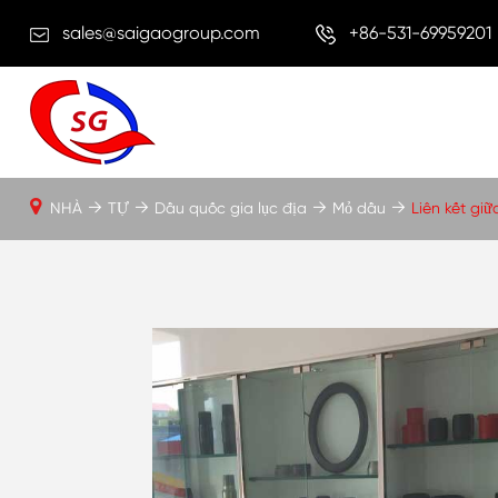
sales@saigaogroup.com
+86-531-69959201
NHÀ
TỰ
Dầu quốc gia lục địa
Mỏ dầu
Liên kết gi