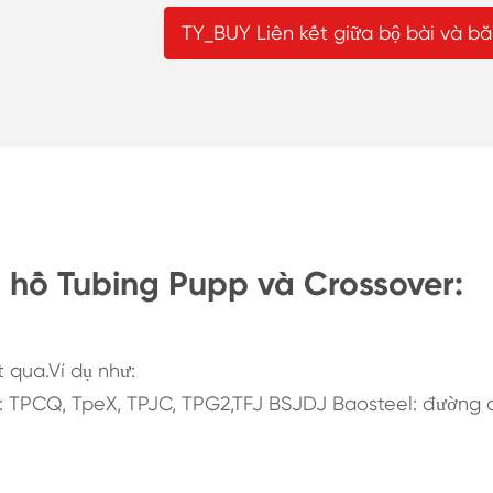
TY_BUY Liên kết giữa bộ bài và b
hồ Tubing Pupp và Crossover:
 qua.Ví dụ như:
i: TPCQ, TpeX, TPJC, TPG2,TFJ BSJDJ Baosteel: đường 