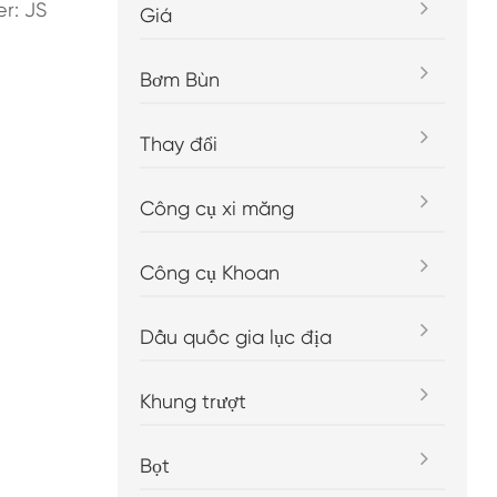
r: JS
Giá
Bơm Bùn
Thay đổi
Công cụ xi măng
Công cụ Khoan
Dầu quốc gia lục địa
Khung trượt
Bọt