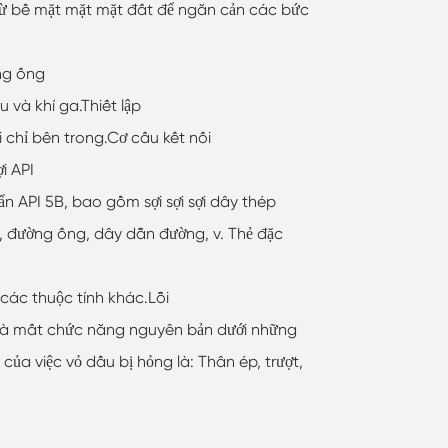
ừ bề mặt mặt mặt đất để ngăn cản các bức
ng ống
và khí ga.Thiết lập
i chỉ bên trong.Cơ cấu kết nối
i API
ẩn API 5B, bao gồm sợi sợi sợi dây thép
y, đường ống, dây dẫn đường, v. Thẻ đặc
à các thuộc tính khác.Lỗi
t và mất chức năng nguyên bản dưới những
của việc vỏ dầu bị hỏng là: Thân ép, trượt,