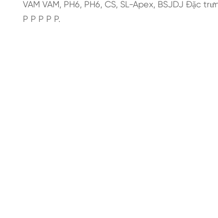
VAM VAM, PH6, PH6, CS, SL-Apex, BSJDJ Đặc trưng
P P P P P.