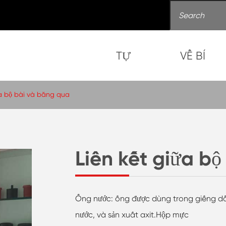
TỰ
VỀ BÍ
ữa bộ bài và băng qua
Liên kết giữa b
Ống nước: ống được dùng trong giếng dầu
nước, và sản xuất axit.Hộp mực