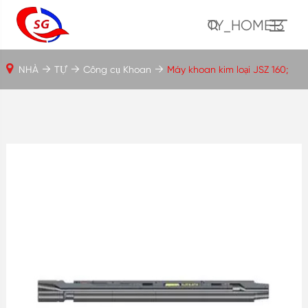
TY_HOME13
NHÀ
TỰ
Công cụ Khoan
Máy khoan kim loại JSZ 160;