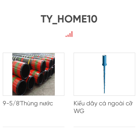
TY_HOME10
9-5/8'Thùng nước
Kiểu dây cá ngoài cỡ
WG