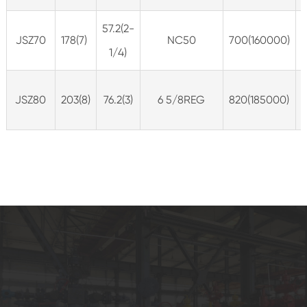
57.2(2-
JSZ70
178(7)
NC50
700(160000)
1/4)
JSZ80
203(8)
76.2(3)
6 5/8REG
820(185000)