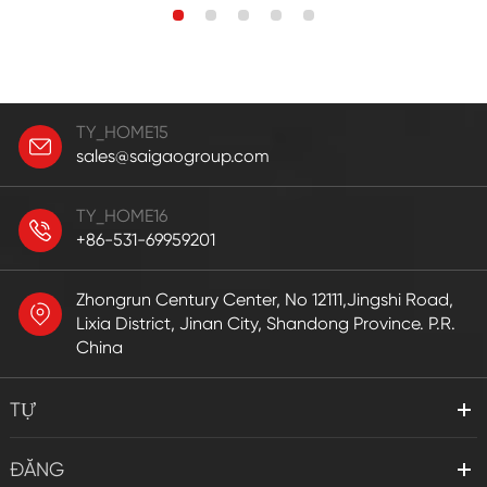
TY_HOME15
sales@saigaogroup.com
TY_HOME16
+86-531-69959201
Zhongrun Century Center, No 12111,Jingshi Road,
Lixia District, Jinan City, Shandong Province. P.R.
China
TỰ
ĐĂNG