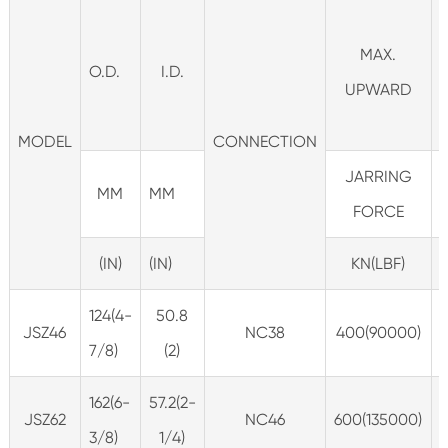
MAX.
O.D.
I.D.
UPWARD
MODEL
CONNECTION
JARRING
MM
MM
FORCE
(IN)
(IN)
KN(LBF)
124(4-
50.8
JSZ46
NC38
400(90000)
7/8)
(2)
162(6-
57.2(2-
JSZ62
NC46
600(135000)
3/8)
1/4)