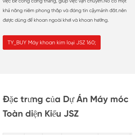
việc bẻ cong căng thẳng, giúp việc vận chuyển.Nó có một
khả năng niêm phong thấp và đáng tin cậymảnh đất.nên
được dùng để khoan ngoài khơi và khoan hướng.
TY_BUY Máy khoan kim loại JSZ 160;
Đặc trưng của Dự Án Máy móc
Toàn diện Kiểu JSZ