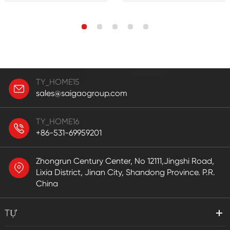
TY_HOME15
sales@saigaogroup.com
TY_HOME16
+86-531-69959201
Zhongrun Century Center, No 12111,Jingshi Road,
Lixia District, Jinan City, Shandong Province. P.R.
China
TỰ