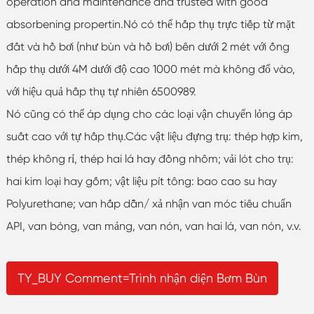
operation and maintenance and trusted with good
absorbening propertin.Nó có thể hấp thụ trực tiếp từ mặt
đất và hồ bơi (như bùn và hồ bơi) bên dưới 2 mét với ống
hấp thụ dưới 4M dưới độ cao 1000 mét mà không đổ vào,
với hiệu quả hấp thụ tự nhiên 6500989.
Nó cũng có thể áp dụng cho các loại vận chuyển lỏng áp
suất cao với tự hấp thụ.Các vật liệu đựng trụ: thép hợp kim,
thép không rỉ, thép hai lá hay đồng nhôm; vải lót cho trụ:
hai kim loại hay gốm; vật liệu pít tông: bao cao su hay
Polyurethane; van hấp dẫn/ xả nhận van móc tiêu chuẩn
API, van bóng, van mảng, van nón, van hai lá, van nón, v.v.
TY_BUY Comment=Trình nhận diện Bơm Bùn