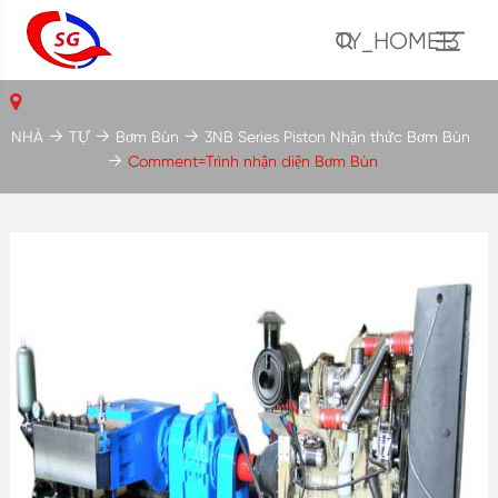
TY_HOME13
NHÀ
TỰ
Bơm Bùn
3NB Series Piston Nhận thức Bơm Bùn
Comment=Trình nhận diện Bơm Bùn