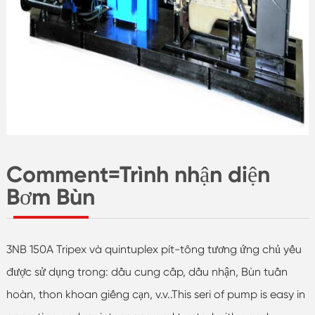
Comment=Trình nhận diện
Bơm Bùn
3NB 150A Tripex và quintuplex pít-tông tương ứng chủ yếu
được sử dụng trong: dầu cung cấp, dầu nhận, Bùn tuần
hoàn, thon khoan giếng cạn, v.v..This seri of pump is easy in