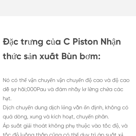
Đặc trưng của C Piston Nhận
thức sản xuất Bùn bơm:
Nó có thể vận chuyển vận chuyển độ cao và độ cao
dễ sợ hãi;000Pau và đám nhầy lơ lửng chứa các
hạt.
Dịch chuyển dung dịch lỏng vẫn ổn định, không có
quá dòng, xung và kích hoạt, chuyển phân.
Áp suất giải thoát không phụ thuộc vào tốc độ, và
tốc độ luồng thấp cũng có thể duy trì áp suất xả