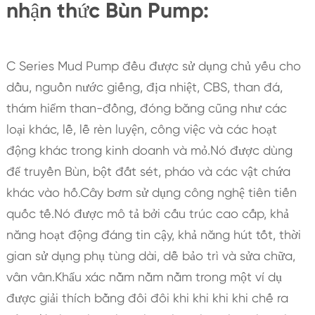
nhận thức Bùn Pump:
C Series Mud Pump đều được sử dụng chủ yếu cho
dầu, nguồn nước giếng, địa nhiệt, CBS, than đá,
thám hiểm than-đồng, đóng băng cũng như các
loại khác, lễ, lễ rèn luyện, công việc và các hoạt
động khác trong kinh doanh và mỏ.Nó được dùng
để truyền Bùn, bột đất sét, pháo và các vật chứa
khác vào hố.Cây bơm sử dụng công nghệ tiên tiến
quốc tế.Nó được mô tả bởi cấu trúc cao cấp, khả
năng hoạt động đáng tin cậy, khả năng hút tốt, thời
gian sử dụng phụ tùng dài, dễ bảo trì và sửa chữa,
vân vân.Khẩu xác nằm nằm nằm trong một ví dụ
được giải thích bằng đôi đôi khi khi khi khi chế ra