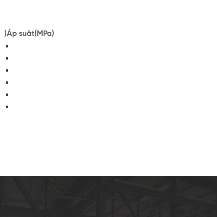
)Áp suất(MPa)