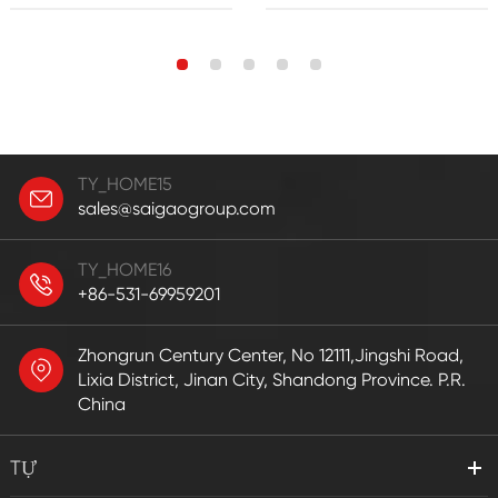
TY_HOME15
sales@saigaogroup.com
TY_HOME16
+86-531-69959201
Zhongrun Century Center, No 12111,Jingshi Road,
Lixia District, Jinan City, Shandong Province. P.R.
China
TỰ