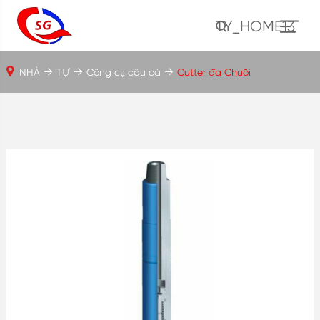
TY_HOME13
NHÀ
TỰ
Công cụ câu cá
Cutter đa Chuỗi