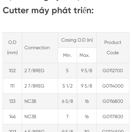
Cutter máy phát triển:
Casing O.D (in)
O.D
Product
Connection
(mm)
Code
Min.
Max.
102
2 7/8REG
5
9 5/8
G0112700
111
2 7/8REG
5 1/2
9 5/8
G0114000
133
NC38
6 5/8
16
G0116800
146
NC38
7
16
G0117800
203
6 5/8REG
9 5/8
30
G0124500