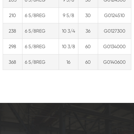
210
6 5/8REG
9 5/8
30
G0124510
238
6 5/8REG
10 3/4
36
G0127300
298
6 5/8REG
10 3/8
60
G0134000
368
6 5/8REG
16
60
G0140600