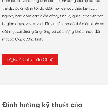
năm lần so với đường kính của cơ thể công cụ.Thợ cắt có
thể đạt độ ổn định tối đa dưới mọi loại các điều kiện cắt
ngược, bao gồm các điểm cứng, tính kỳ quặc, các vết cắt
bị gián đoạn, v. v. v. v. d. 1.Tuy nhiên, nó có thể điều khiển và
cắt một dải đường ống rộng với các lượng khác nhau đến
một 60 892; đường kính.
TY_BUY Cutter đa Chuỗi
Định hướng kỹ thuật của