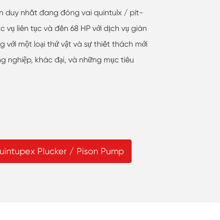
 duy nhất đang đóng vai quintulx / pít-
 vụ liên tục và đến 68 HP với dịch vụ gián
i một loại thứ vật và sự thiết thách mới
g nghiệp, khác đại, và những mục tiêu
ntupex Plucker / Pison Pump