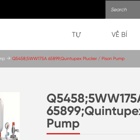
TỰ
VỀ BÍ
ump
Q5458;5WW175A 65899;Quintupex Plucker / Pison Pump
Q5458;5WW175
65899;Quintupex
Pump