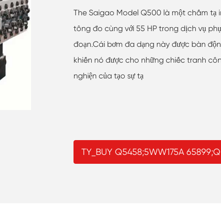
The Saigao Model Q500 là một chấm tạ in
tông đo cùng với 55 HP trong dịch vụ phục
đoạn.Cái bơm đa dạng này được bàn động vớ
khiến nó được cho những chiếc tranh côn
nghiện của tạo sự tạ
TY_BUY Q5458;5WW175A 65899;Qui