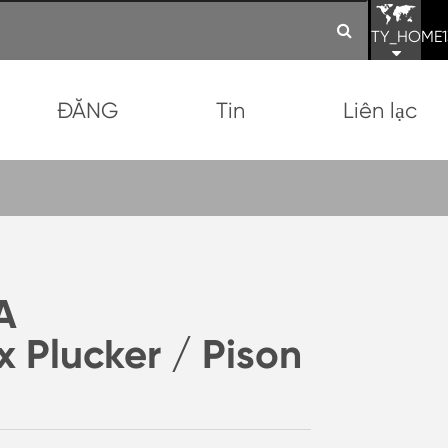
TY_HOME1
ĐĂNG
Tin
Liên lạc
A
 Plucker / Pison