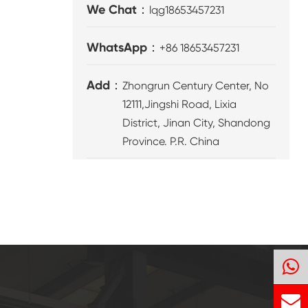
We Chat：
lqg18653457231
WhatsApp：
+86 18653457231
Add：
Zhongrun Century Center, No
12111,Jingshi Road, Lixia
District, Jinan City, Shandong
Province. P.R. China