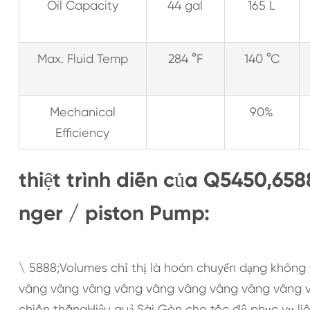
Oil Capacity
44 gal
165 L
Max. Fluid Temp
284 °F
140 °C
Mechanical
90%
Efficiency
thiệt trình diễn của Q5450,6
nger / piston Pump:
\ 5888;Volumes chỉ thị là hoán chuyển dạng không
vâng vâng vâng vâng vâng vâng vâng vâng vâng v
chiến thắngHiệu quả.Sài Gòn cho tốc độ phục vụ li