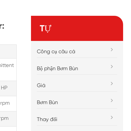
r:
TỰ
Công cụ câu cá
ittent
Bộ phận Bơm Bùn
Giá
 HP
Bơm Bùn
 rpm
rpm
Thay đổi