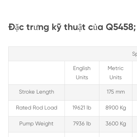
Đặc trưng kỹ thuật của Q5458
S
English
Metric
Units
Units
Stroke Length
175 mm
Rated Rod Load
19621 lb
8900 Kg
Pump Weight
7936 lb
3600 Kg