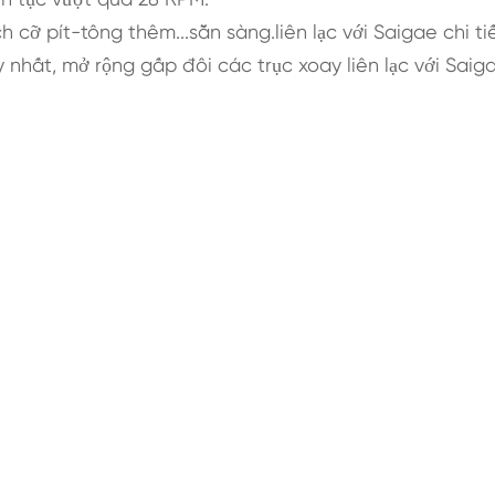
h cỡ pít-tông thêm...sẵn sàng.liên lạc với Saigae chi ti
y nhất, mở rộng gấp đôi các trục xoay liên lạc với Saig