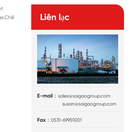
ết
Liên lạc
ae.Chế
E-mail：
sales@saigaogroup.com
susan@saigaogroup.com
Fax：
0531-69959201