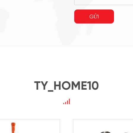
GỬI
TY_HOME10