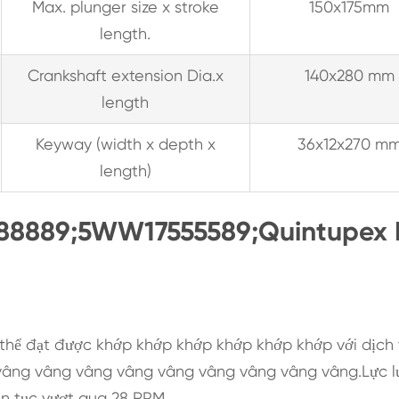
Max. plunger size x stroke
150x175mm
length.
Crankshaft extension Dia.x
140x280 mm
length
Keyway (width x depth x
36x12x270 m
length)
5888889;5WW17555589;Quintupex 
 thể đạt được khớp khớp khớp khớp khớp khớp với dịch
âng vâng vâng vâng vâng vâng vâng vâng vâng.Lực 
ên tục vượt qua 28 RPM.