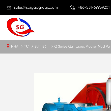
sales@saigaogroup.com
+86-531-69959201
NHÀ
TỰ
Bơm Bùn
Q Series Quintupex Plucker Mud P