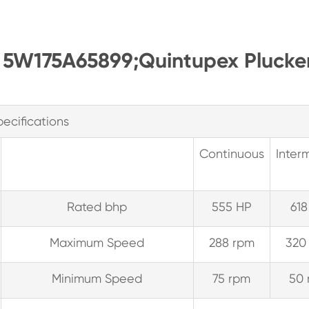
; 5W175A65899;Quintupex Plucke
pecifications
Continuous
Interm
Rated bhp
555 HP
618
Maximum Speed
288 rpm
320
Minimum Speed
75 rpm
50 