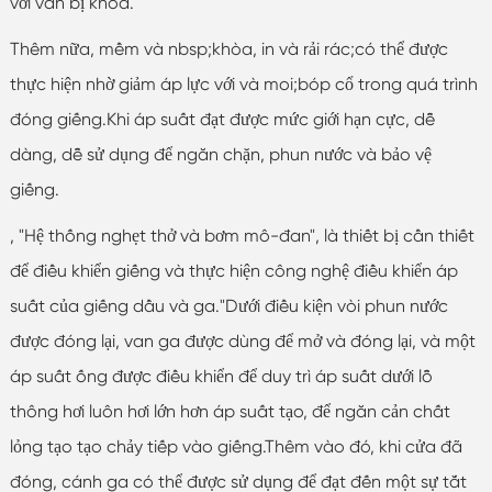
với van bị khóa.
Thêm nữa, mềm và nbsp;khòa, in và rải rác;có thể được
thực hiện nhờ giảm áp lực với và moi;bóp cổ trong quá trình
đóng giếng.Khi áp suất đạt được mức giới hạn cực, dễ
dàng, dễ sử dụng để ngăn chặn, phun nước và bảo vệ
giếng.
, "Hệ thống nghẹt thở và bơm mô-đan", là thiết bị cần thiết
để điều khiển giếng và thực hiện công nghệ điều khiển áp
suất của giếng dầu và ga."Dưới điều kiện vòi phun nước
được đóng lại, van ga được dùng để mở và đóng lại, và một
áp suất ống được điều khiển để duy trì áp suất dưới lỗ
thông hơi luôn hơi lớn hơn áp suất tạo, để ngăn cản chất
lỏng tạo tạo chảy tiếp vào giếng.Thêm vào đó, khi cửa đã
đóng, cánh ga có thể được sử dụng để đạt đến một sự tắt