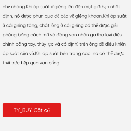
nhẹ nhàng.Khi áp suất ở giếng lên đến một giới hạn nhất
định, nó được phun qua để bảo vệ giếng khoan.Khi áp suất
ở cái giếng tăng, chất lỏng ở cái giếng có thể được giải
phóng bằng cách mở và đóng van nhân ga (ba loại điều
chỉnh bằng tay, thủy lực và cố định) trên ống để điều khiển
áp suất của vỏ.Khi áp suất bên trong cao, nó có thể được
thải trực tiếp qua van cổng.
TY_BUY Cắt cổ