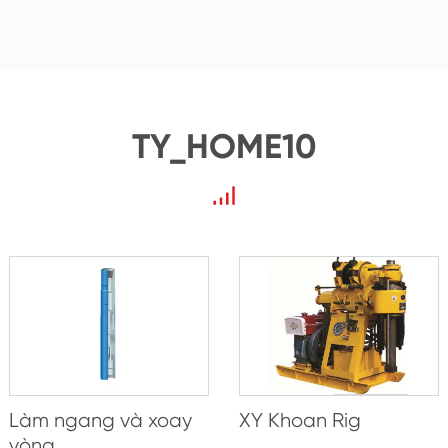
TY_HOME10
Làm ngang và xoay
XY Khoan Rig
vòng