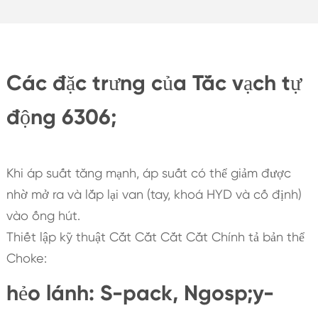
Các đặc trưng của Tắc vạch tự
động 6306;
Khi áp suất tăng mạnh, áp suất có thể giảm được
nhờ mở ra và lắp lại van (tay, khoá HYD và cố định)
vào ống hút.
Thiết lập kỹ thuật Cắt Cắt Cắt Cắt Chính tả bản thể
Choke:
hẻo lánh: S-pack, Ngosp;y-