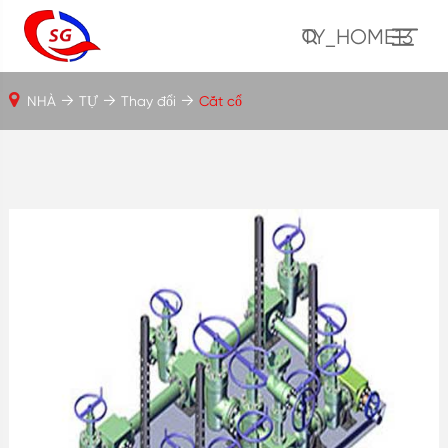
TY_HOME13
NHÀ
TỰ
Thay đổi
Cắt cổ