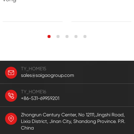
TY_HOME15
sales@saigaogroup.com
TY_HOME16
+86-531-69959201
Zhongrun Century Center, No 12111,Jingshi Road,
Lixia District, Jinan City, Shandong Province. P.R.
China