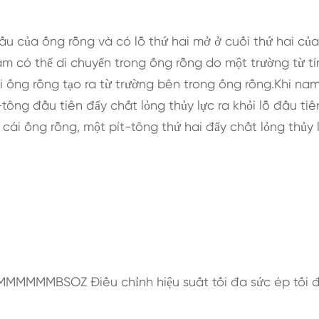
u của ống rỗng và có lỗ thứ hai mở ở cuối thứ hai củ
m có thể di chuyển trong ống rỗng do một trường từ t
 ống rỗng tạo ra từ trường bên trong ống rỗng.Khi n
tông đầu tiên đẩy chất lỏng thủy lực ra khỏi lỗ đầu tiê
cái ống rỗng, một pít-tông thứ hai đẩy chất lỏng thủy 
0MMMMMMBSOZ Điều chỉnh hiệu suất tối đa sức ép tối 