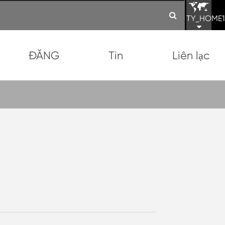
TY_HOME1
ĐĂNG
Tin
Liên lạc