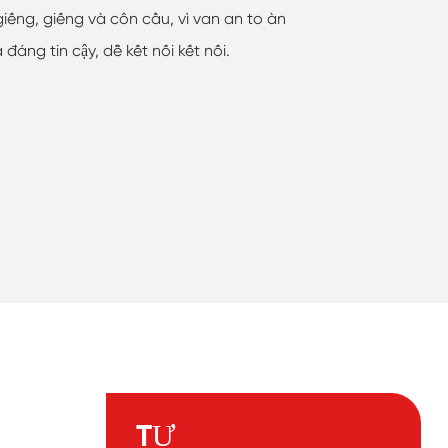
giếng, giếng và côn cầu, vì van an to àn
áng tin cậy, dễ kết nối kết nối.
TỰ