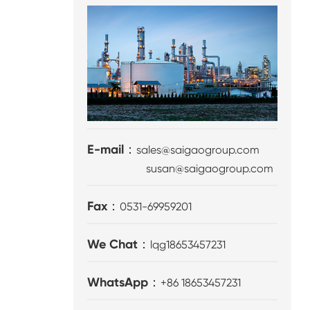
E-mail：
sales@saigaogroup.com
susan@saigaogroup.com
Fax：
0531-69959201
We Chat：
lqg18653457231
WhatsApp：
+86 18653457231