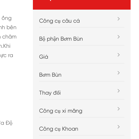
a ống
Công cụ câu cá
ính bên
am châm
Bộ phận Bơm Bùn
n.Khi
lực ra
Giá
Bơm Bùn
Thay đổi
Công cụ xi măng
đa Độ
Công cụ Khoan