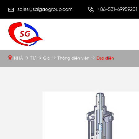
sales@saigaogroup.com
+86-531-69959201
NHÀ
TỰ
Giá
Thống diễn viên
Đạo diễn