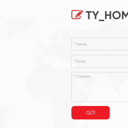
TY_HOM
GỬI