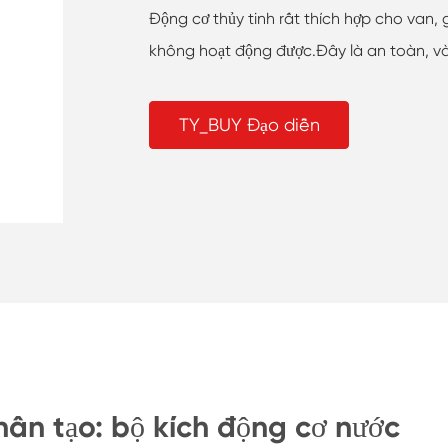
Động cơ thủy tinh rất thích hợp cho van, 
không hoạt động được.Đây là an toàn, và đ
TY_BUY Đạo diễn
ân tạo: bộ kích động cơ nước