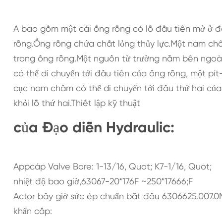
A bao gồm một cái ống rỗng có lỗ đầu tiên mở ở đầ
rỗng.Ống rỗng chứa chất lỏng thủy lực.Một nam châ
trong ống rỗng.Một nguồn từ trường nằm bên ngoài
có thể di chuyển tới đầu tiên của ống rỗng, một pít-
cục nam châm có thể di chuyển tới đầu thứ hai của 
khỏi lỗ thứ hai.Thiết lập kỹ thuật
của Đạo diễn Hydraulic:
Appcáp Valve Bore: 1-13/16, Quot; K7-1/16, Quot;
nhiệt độ bao giờ,63067-20*176F ~250*17666;F
Actor bây giờ sức ép chuẩn bắt đầu 6306625.007.
khẩn cấp: