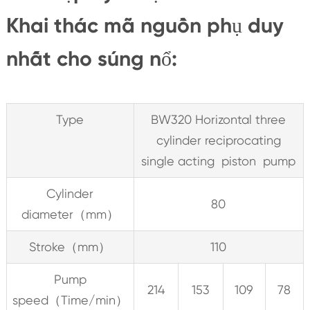
Khai thác mã nguồn phụ duy
nhất cho súng nổ:
Type
BW320 Horizontal three
cylinder reciprocating
single acting piston pump
Cylinder
80
diameter（mm）
Stroke（mm）
110
Pump
214
153
109
78
speed（Time/min）