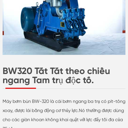
BW320 Tắt Tắt theo chiều
ngang Tam trụ độc tố.
Máy bơm bùn BW-320 là cái bơm ngang ba trụ có pít-tông
xoay, được lái bằng động cơ thủy lực.Nó thường được dùng
cho các giàn khoan không khai quật với lực đẩy tối đa của