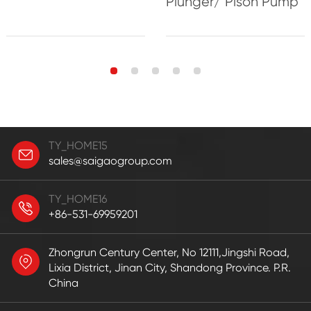
Plunger/ Pison Pump
TY_HOME15
sales@saigaogroup.com
TY_HOME16
+86-531-69959201
Zhongrun Century Center, No 12111,Jingshi Road,
Lixia District, Jinan City, Shandong Province. P.R.
China