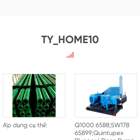
TY_HOME10
A'p dụng cụ thể:
Q1000 6588;5W178
65899;Quintupex