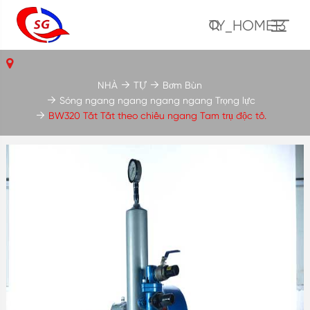
TY_HOME13
NHÀ
TỰ
Bơm Bùn
Sóng ngang ngang ngang ngang Trọng lực
BW320 Tắt Tắt theo chiều ngang Tam trụ độc tố.