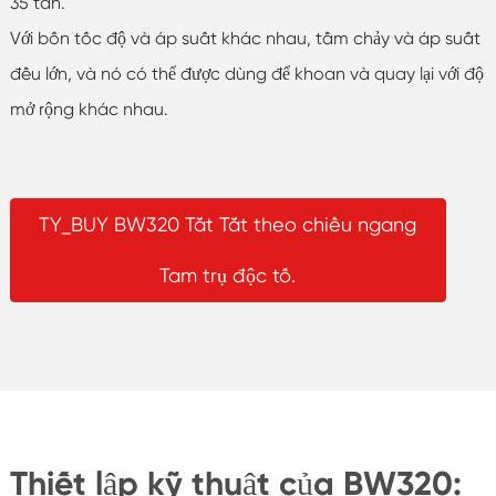
35 tấn.
Với bốn tốc độ và áp suất khác nhau, tầm chảy và áp suất
đều lớn, và nó có thể được dùng để khoan và quay lại với độ
mở rộng khác nhau.
TY_BUY BW320 Tắt Tắt theo chiều ngang
Tam trụ độc tố.
Thiết lập kỹ thuật của BW320: