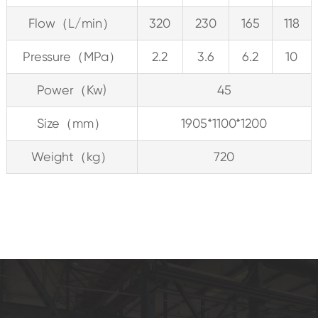
Flow（L/min）
320
230
165
118
Pressure（MPa）
2.2
3.6
6.2
10
Power（Kw)
45
Size（mm）
1905*1100*1200
Weight（kg）
720