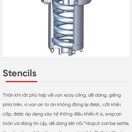
Stencils
Thân khí rất phù hợp với van xoay cổng, dễ dàng, giếng
phía trên, vì van an to àn không đóng lại được, cắt khẩn
cấp, được áp dụng vào hệ thống điều khiển.It is, snsp;an
toàn và đáng tin cậy, dễ dàng kết nối.*nbsp;it can'be settle,