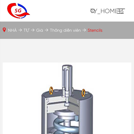
TY_HOME13
NHÀ
TỰ
Giá
Thống diễn viên
Stencils