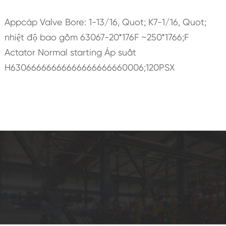
Appcáp Valve Bore: 1-13/16, Quot; K7-1/16, Quot;
nhiệt độ bao gồm 63067-20*176F ~250*1766;F
Actator Normal starting Áp suất
H63066666666666666666660006;120PSX