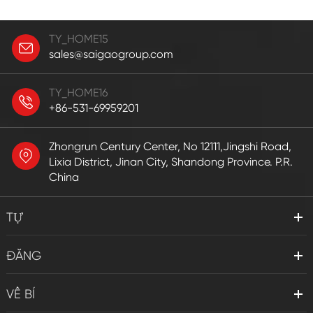
TY_HOME15
sales@saigaogroup.com
TY_HOME16
+86-531-69959201
Zhongrun Century Center, No 12111,Jingshi Road,
Lixia District, Jinan City, Shandong Province. P.R.
China
TỰ
ĐĂNG
VỀ BÍ