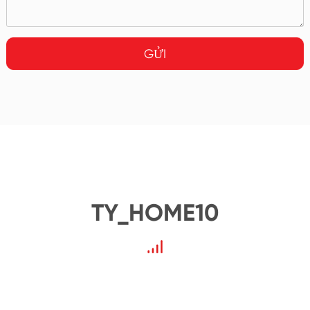
GỬI
TY_HOME10