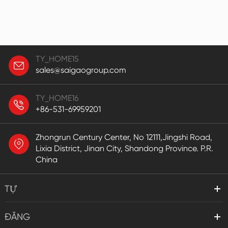
TY_HOME15
sales@saigaogroup.com
TY_HOME16
+86-531-69959201
Zhongrun Century Center, No 12111,Jingshi Road,
Lixia District, Jinan City, Shandong Province. P.R.
China
TỰ
ĐĂNG