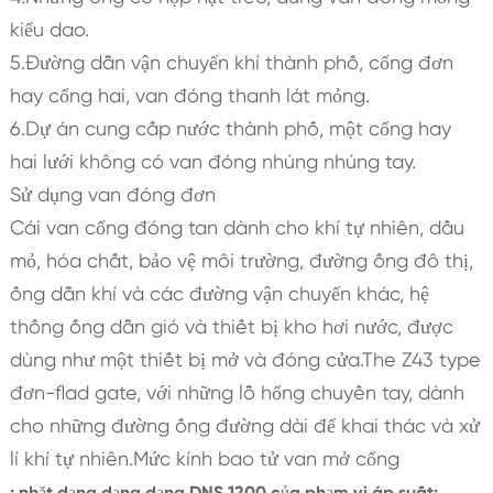
kiểu dao.
5.Đường dẫn vận chuyển khí thành phố, cổng đơn
hay cổng hai, van đóng thanh lát mỏng.
6.Dự án cung cấp nước thành phố, một cổng hay
hai lưới không có van đóng nhúng nhúng tay.
Sử dụng van đóng đơn
Cái van cổng đóng tan dành cho khí tự nhiên, dầu
mỏ, hóa chất, bảo vệ môi trường, đường ống đô thị,
ống dẫn khí và các đường vận chuyển khác, hệ
thống ống dẫn gió và thiết bị kho hơi nước, được
dùng như một thiết bị mở và đóng cửa.The Z43 type
đơn-flad gate, với những lỗ hổng chuyền tay, dành
cho những đường ống đường dài để khai thác và xử
lí khí tự nhiên.Mức kính bao tử van mở cổng
: nhặt dạng dạng dạng DNS 1200 của phạm vi áp suất: