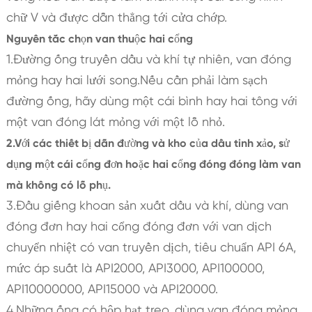
chữ V và được dẫn thẳng tới cửa chớp.
Nguyên tắc chọn van thuộc hai cổng
1.Đường ống truyền dầu và khí tự nhiên, van đóng
mỏng hay hai lưới song.Nếu cần phải làm sạch
đường ống, hãy dùng một cái bình hay hai tông với
một van đóng lát mỏng với một lỗ nhỏ.
2.Với các thiết bị dẫn đường và kho của dầu tinh xảo, sử
dụng một cái cổng đơn hoặc hai cổng đóng đóng làm van
mà không có lỗ phụ.
3.Đầu giếng khoan sản xuất dầu và khí, dùng van
đóng đơn hay hai cổng đóng đơn với van dịch
chuyển nhiệt có van truyền dịch, tiêu chuẩn API 6A,
mức áp suất là API2000, API3000, API100000,
API10000000, API15000 và API20000.
4.Những ống có hộp hạt treo, dùng van đóng mỏng