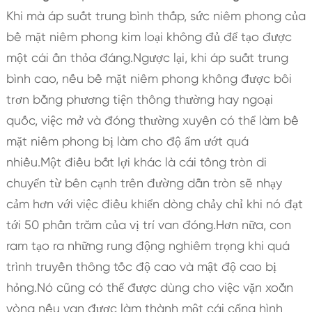
Khi mà áp suất trung bình thấp, sức niêm phong của
bề mặt niêm phong kim loại không đủ để tạo được
một cái ấn thỏa đáng.Ngược lại, khi áp suất trung
bình cao, nếu bề mặt niêm phong không được bôi
trơn bằng phương tiện thông thường hay ngoại
quốc, việc mở và đóng thường xuyên có thể làm bề
mặt niêm phong bị làm cho độ ẩm ướt quá
nhiều.Một điều bất lợi khác là cái tông tròn di
chuyển từ bên cạnh trên đường dẫn tròn sẽ nhạy
cảm hơn với việc điều khiển dòng chảy chỉ khi nó đạt
tới 50 phần trăm của vị trí van đóng.Hơn nữa, con
ram tạo ra những rung động nghiêm trọng khi quá
trình truyền thông tốc độ cao và mật độ cao bị
hỏng.Nó cũng có thể được dùng cho việc vặn xoắn
vòng nếu van được làm thành một cái cổng hình