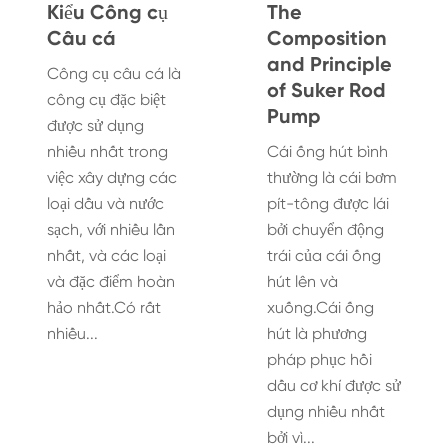
Kiểu Công cụ
The
Câu cá
Composition
and Principle
Công cụ câu cá là
of Suker Rod
công cụ đặc biệt
Pump
được sử dụng
nhiều nhất trong
Cái ống hút bình
việc xây dựng các
thường là cái bơm
loại dầu và nước
pít-tông được lái
sạch, với nhiều lần
bởi chuyển động
nhất, và các loại
trái của cái ống
và đặc điểm hoàn
hút lên và
hảo nhất.Có rất
xuống.Cái ống
nhiều...
hút là phương
pháp phục hồi
dầu cơ khí được sử
dụng nhiều nhất
bởi vì...