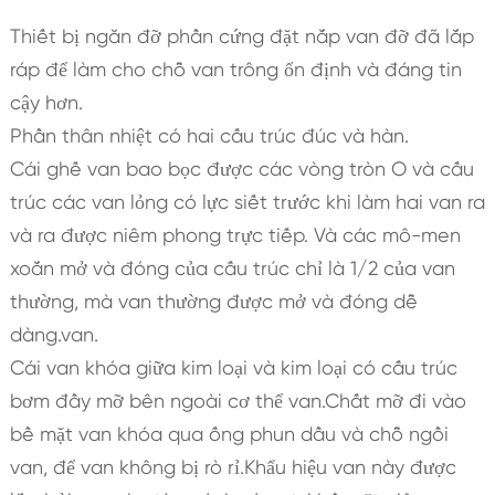
Thiết bị ngăn đỡ phần cứng đặt nắp van đỡ đã lắp
ráp để làm cho chỗ van trông ổn định và đáng tin
cậy hơn.
Phần thân nhiệt có hai cấu trúc đúc và hàn.
Cái ghế van bao bọc được các vòng tròn O và cấu
trúc các van lỏng có lực siết trước khi làm hai van ra
và ra được niêm phong trực tiếp. Và các mô-men
xoắn mở và đóng của cấu trúc chỉ là 1/2 của van
thường, mà van thường được mở và đóng dễ
dàng.van.
Cái van khóa giữa kim loại và kim loại có cấu trúc
bơm đầy mỡ bên ngoài cơ thể van.Chất mỡ đi vào
bề mặt van khóa qua ống phun dầu và chỗ ngồi
van, để van không bị rò rỉ.Khẩu hiệu van này được