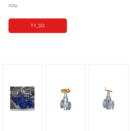
này.
TY_SG