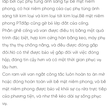
lắp bởi cục phụ tùng ánh sáng tại bề mặt niêm
phong, có hai niêm phong của cục phụ tùng ánh
sáng tới kim loại và kim loại tới kim loại.Bề mặt niêm
phong PTđắp cũng gỡ bỏ lớp đất của cổng.
Phần ghế cổng và van được điều trị bằng một quá
trình đặc biệt, hợp kim cứng hàn bằng keo, máy phụ
thụ thụ thụ chống nắng, và đều được đóng gấp
đôi.Nó có thể được bảo vệ gấp đôi với việc đóng
hộp, đáng tin cậy hơn và có một thời gian phục vụ
lâu hơn.
Con ram với van ngắt công tắc luôn hoàn to àn mở
hoặc đóng hoàn toàn với bề mặt niêm phong, và bề
mặt niêm phong được bảo vệ khỏi sự cọ rửa trực tiếp
của phương tiện, và như thế kéo dài sự sống phục
vụ.