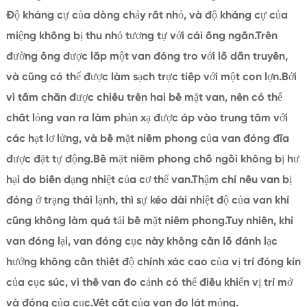
Độ kháng cự của dòng chảy rất nhỏ, và độ kháng cự của
miệng không bị thu nhỏ tương tự với cái ống ngắn.Trên
đường ống được lắp một van đóng tro với lỗ dẫn truyền,
và cũng có thể được làm sạch trực tiếp với một con lợn.Bởi
vì tấm chắn được chiếu trên hai bề mặt van, nên có thể
chất lỏng van ra làm phản xạ được áp vào trung tâm với
các hạt lơ lửng, và bề mặt niêm phong của van đóng đĩa
được đặt tự động.Bề mặt niêm phong chỗ ngồi không bị hư
hại do biến dạng nhiệt của cơ thể van.Thậm chí nếu van bị
đóng ở trạng thái lạnh, thì sự kéo dài nhiệt độ của van khí
cũng không làm quá tải bề mặt niêm phong.Tuy nhiên, khi
van đóng lại, van đóng cục này không cần lỗ đánh lạc
hướng không cần thiết độ chính xác cao của vị trí đóng kín
của cục súc, vì thế van đo cảnh có thể điều khiển vị trí mở
và đóng của cục.Vết cắt của van đo lát mỏng.