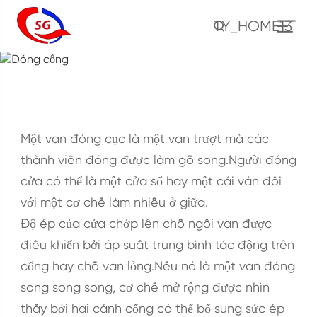
TY_HOME13
Đóng cổng
NHÀ
TỰ
Giá
Đóng cổng
Một van đóng cục là một van trượt mà các
thành viên đóng được làm gỗ song.Người đóng
cửa có thể là một cửa sổ hay một cái ván đôi
với một cơ chế làm nhiễu ở giữa.
Độ ép của cửa chớp lên chỗ ngồi van được
điều khiển bởi áp suất trung bình tác động trên
cổng hay chỗ van lỏng.Nếu nó là một van đóng
song song song, cơ chế mở rộng được nhìn
thấy bởi hai cánh cổng có thể bổ sung sức ép