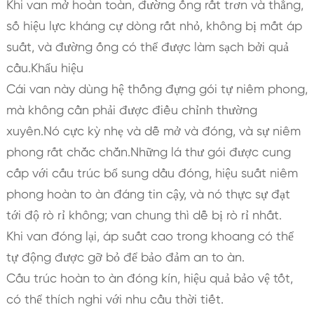
Khi van mở hoàn toàn, đường ống rất trơn và thẳng,
số hiệu lực kháng cự dòng rất nhỏ, không bị mất áp
suất, và đường ống có thể được làm sạch bởi quả
cầu.Khẩu hiệu
Cái van này dùng hệ thống đựng gói tự niêm phong,
mà không cần phải được điều chỉnh thường
xuyên.Nó cực kỳ nhẹ và dễ mở và đóng, và sự niêm
phong rất chắc chắn.Những lá thư gói được cung
cấp với cấu trúc bổ sung dầu đóng, hiệu suất niêm
phong hoàn to àn đáng tin cậy, và nó thực sự đạt
tới độ rò rỉ không; van chung thì dễ bị rò rỉ nhất.
Khi van đóng lại, áp suất cao trong khoang có thể
tự động được gỡ bỏ để bảo đảm an to àn.
Cấu trúc hoàn to àn đóng kín, hiệu quả bảo vệ tốt,
có thể thích nghi với nhu cầu thời tiết.