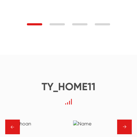
TY_HOME11
→
→