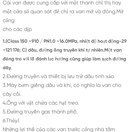
Cái van được cung cấp với một thanh chỉ thị hay
một cửa sổ quan sát để chỉ ra van mở và đóng.Mở
cổng
cho các dịp
1.(Class 150 ~910 / PN1.0 ~16.0MPa, nhiệt độ hoạt động-29
~121 176; C) dầu, đường ống truyền khí tự nhiên.Một van
đóng tro với lỗ đánh lạc hướng cũng giúp làm sạch đường
dây.
2.Đường truyền và thiết bị lưu trữ dầu tinh xảo.
3.Máy bơm giếng dầu và khí, có nghĩa là van cho
cây cối.
4.Ống với vật chứa các hạt treo.
5.Đường truyền gas thành phố.
6.Thủy.(
Những lợi thế của các van trước cổng nhà tắm