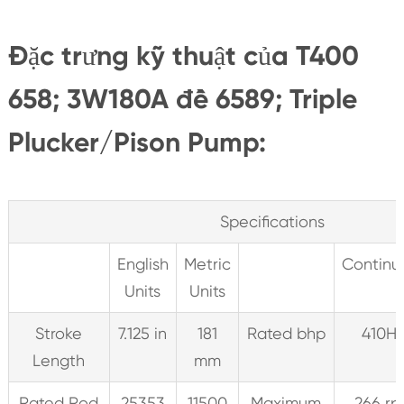
Đặc trưng kỹ thuật của T400
658; 3W180A đề 6589; Triple
Plucker/Pison Pump:
Specifications
English
Metric
Continu
Units
Units
Stroke
7.125 in
181
Rated bhp
410H
Length
mm
Rated Rod
25353
11500
Maximum
266 r