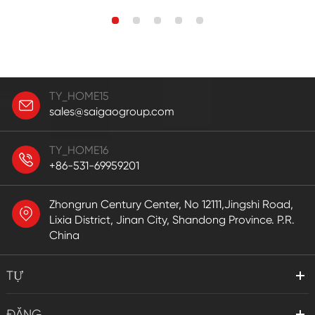
TY_HOME15
sales@saigaogroup.com
TY_HOME16
+86-531-69959201
Zhongrun Century Center, No 12111,Jingshi Road,
Lixia District, Jinan City, Shandong Province. P.R.
China
TỰ
ĐĂNG