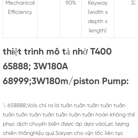
Mechanical
90%
Keyway
32
Efficiency
(width x
depth x
length)
thiệt trình mô tả nhờ T400
65888; 3W180A
68999;3W180m/piston Pump:
\ 658888;Vols chỉ ra là tuần tuần tuần tuần tuần
tuần tuần tuần tuần tuần tuần tuần hoàn không thể
phục dịch chuyển biến được áp dựa vàoLực lượng
chiến thắngHiệu quả.Saiyan cho vận tốc liên tục