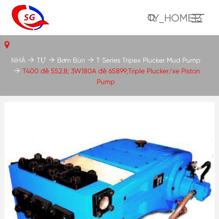
TY_HOME13
NHÀ
TỰ
Bơm Bùn
T Series Tripex Plucker Mud Pump
T400 đề 552.8; 3W180A đề 65899;Triple Plucker/xe Piston
Pump