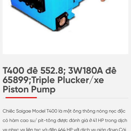
T400 đề 552.8; 3W180A đề
65899;Triple Plucker/xe
Piston Pump
Chiếc Saigae Model T400 là một ống thông nòng nọc độc
có hàm cao su/ pít-tông được đánh giá ở 41 HP trong dịch
vụ phục vụ liên tục và đến 464 HP với dịch vụ gián đoạn.Cái