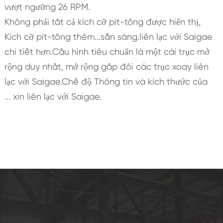
vượt ngưỡng 26 RPM.
Không phải tất cả kích cỡ pít-tông được hiển thị,
Kích cỡ pít-tông thêm...sẵn sàng.liên lạc với Saigae
chi tiết hơn.Cấu hình tiêu chuẩn là một cái trục mở
rộng duy nhất, mở rộng gấp đôi các trục xoay liên
lạc với Saigae.Chế độ Thông tin và kích thước của
... xin liên lạc với Saigae.