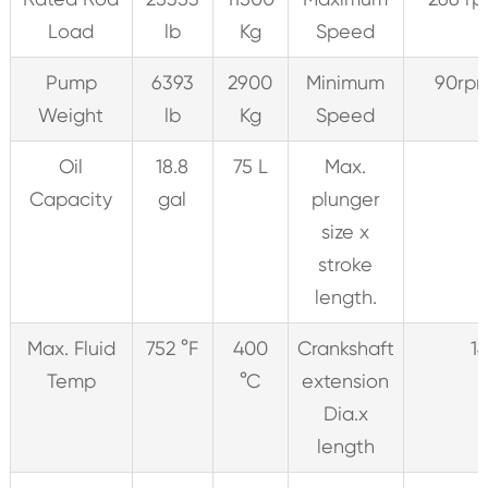
Load
lb
Kg
Speed
Pump
6393
2900
Minimum
90rp
Weight
lb
Kg
Speed
Oil
18.8
75 L
Max.
Capacity
gal
plunger
size x
stroke
length.
Max. Fluid
752 °F
400
Crankshaft
1
Temp
°C
extension
Dia.x
length