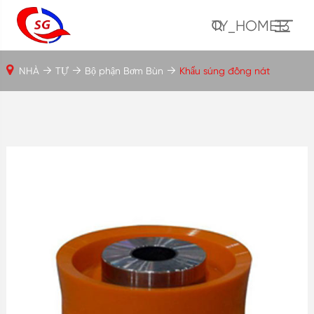
TY_HOME13
NHÀ
TỰ
Bộ phận Bơm Bùn
Khẩu súng đồng nát