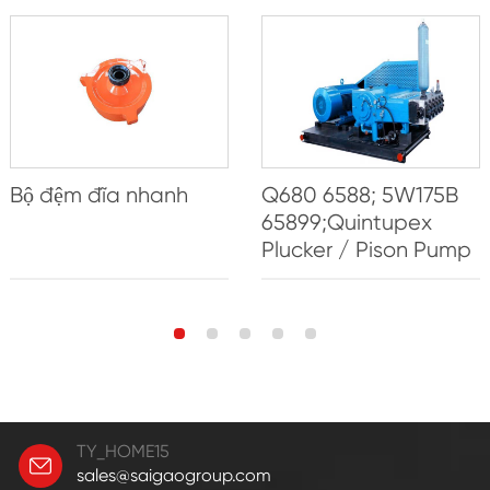
Bộ đệm đĩa nhanh
Q680 6588; 5W175B
65899;Quintupex
Plucker / Pison Pump
TY_HOME15
sales@saigaogroup.com