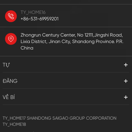
TY_HOME16
+86-531-69959201
Zhongrun Century Center, No 12111,Jingshi Road,
Lixia District, Jinan City, Shandong Province. P.R.
China
TỰ
ĐĂNG
VỀ BÍ
TY_HOME17
SHANDONG SAIGAO GROUP CORPORATION
TY_HOME18