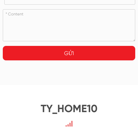
GỬI
TY_HOME10