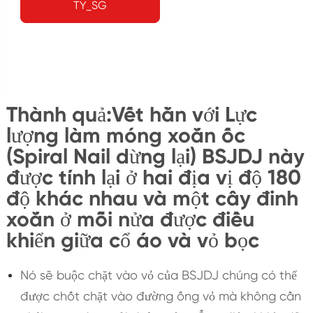
TY_SG
Thành quả:Vết hằn với Lực
lượng làm móng xoắn ốc
(Spiral Nail dừng lại) BSJDJ này
được tính lại ở hai địa vị độ 180
độ khác nhau và một cây đinh
xoắn ở mỗi nửa được điều
khiển giữa cổ áo và vỏ bọc
Nó sẽ buộc chặt vào vỏ của BSJDJ chúng có thể
được chốt chặt vào đường ống vỏ mà không cần