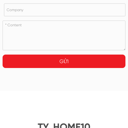
GỬI
TY_HOME10