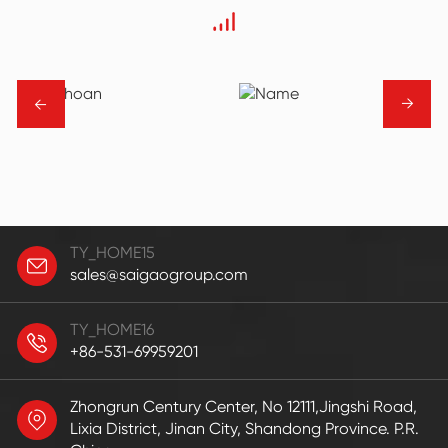
→
→
TY_HOME15
sales@saigaogroup.com
TY_HOME16
+86-531-69959201
Zhongrun Century Center, No 12111,Jingshi Road,
Lixia District, Jinan City, Shandong Province. P.R.