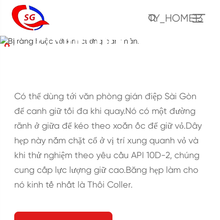
Bị ràng buộc với kim
TY_HOME13
cương bán thân.
NHÀ
TỰ
Công cụ xi măng
Dừng Coller.
Bị ràng buộc với kim cương bán thân.
Có thể dùng tới văn phòng gián điệp Sài Gòn
để canh giữ tối đa khi quay.Nó có một đường
rãnh ở giữa để kéo theo xoắn ốc để giữ vỏ.Dây
hẹp này nắm chặt cổ ở vị trí xung quanh vỏ và
khi thử nghiệm theo yêu cầu API 10D-2, chúng
cung cấp lực lượng giữ cao.Băng hẹp làm cho
nó kinh tế nhất là Thôi Coller.