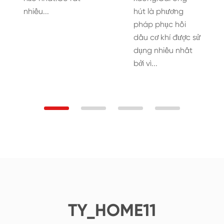
nhiều...
hút là phương
pháp phục hồi
dầu cơ khí được sử
dụng nhiều nhất
bởi vì...
TY_HOME11