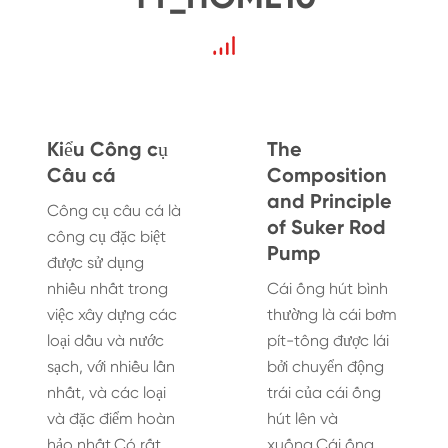
Kiểu Công cụ
The
Câu cá
Composition
and Principle
Công cụ câu cá là
of Suker Rod
công cụ đặc biệt
Pump
được sử dụng
nhiều nhất trong
Cái ống hút bình
việc xây dựng các
thường là cái bơm
loại dầu và nước
pít-tông được lái
sạch, với nhiều lần
bởi chuyển động
nhất, và các loại
trái của cái ống
và đặc điểm hoàn
hút lên và
hảo nhất.Có rất
xuống.Cái ống