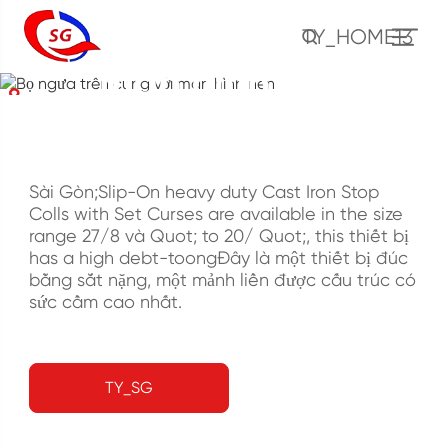
Bọ ngưa trên cùng với
TY_HOME13
màn hình nền
NHÀ
TỰ
Công cụ xi măng
Dừng Coller.
Bọ ngưa trên cùng với màn hình nền
Sài Gòn;Slip-On heavy duty Cast Iron Stop
Colls with Set Curses are available in the size
range 27/8 và Quot; to 20/ Quot;, this thiết bị
has a high debt-toongĐây là một thiết bị đúc
bằng sắt nặng, một mảnh liền được cấu trúc có
sức cầm cao nhất.
TY_SG