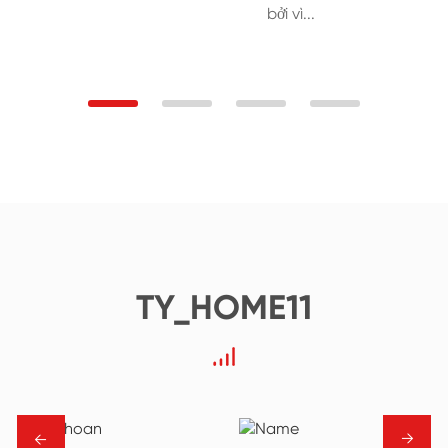
bởi vì...
TY_HOME11
→
→