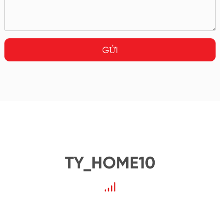
GỬI
TY_HOME10