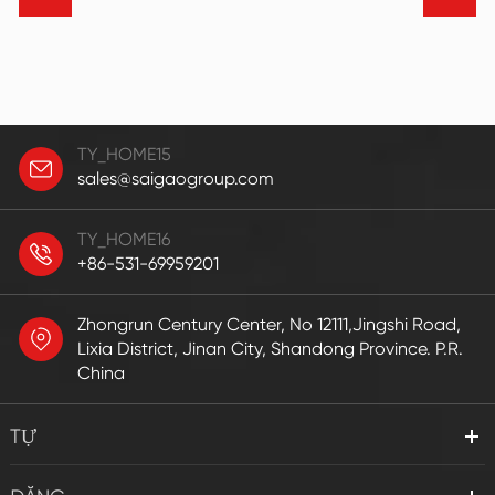
TY_HOME15
sales@saigaogroup.com
TY_HOME16
+86-531-69959201
Zhongrun Century Center, No 12111,Jingshi Road,
Lixia District, Jinan City, Shandong Province. P.R.
China
TỰ