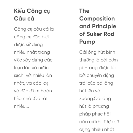
Kiểu Công cụ
The
Câu cá
Composition
and Principle
Công cụ câu cá là
of Suker Rod
công cụ đặc biệt
Pump
được sử dụng
nhiều nhất trong
Cái ống hút bình
việc xây dựng các
thường là cái bơm
loại dầu và nước
pít-tông được lái
sạch, với nhiều lần
bởi chuyển động
nhất, và các loại
trái của cái ống
và đặc điểm hoàn
hút lên và
hảo nhất.Có rất
xuống.Cái ống
nhiều...
hút là phương
pháp phục hồi
dầu cơ khí được sử
dụng nhiều nhất