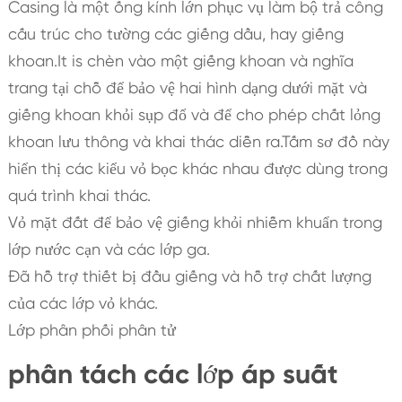
Casing là một ống kính lớn phục vụ làm bộ trả công
cấu trúc cho tường các giếng dầu, hay giếng
khoan.It is chèn vào một giếng khoan và nghĩa
trang tại chỗ để bảo vệ hai hình dạng dưới mặt và
giếng khoan khỏi sụp đổ và để cho phép chất lỏng
khoan lưu thông và khai thác diễn ra.Tấm sơ đồ này
hiển thị các kiểu vỏ bọc khác nhau được dùng trong
quá trình khai thác.
Vỏ mặt đất để bảo vệ giếng khỏi nhiễm khuẩn trong
lớp nước cạn và các lớp ga.
Đã hỗ trợ thiết bị đầu giếng và hỗ trợ chất lượng
của các lớp vỏ khác.
Lớp phân phối phân tử
phân tách các lớp áp suất