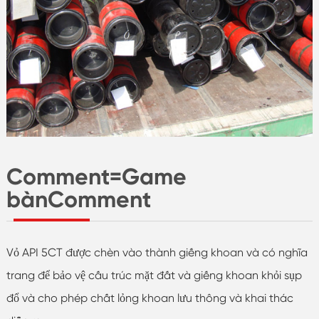
Comment=Game
bànComment
Vỏ API 5CT được chèn vào thành giếng khoan và có nghĩa
trang để bảo vệ cấu trúc mặt đất và giếng khoan khỏi sụp
đổ và cho phép chất lỏng khoan lưu thông và khai thác