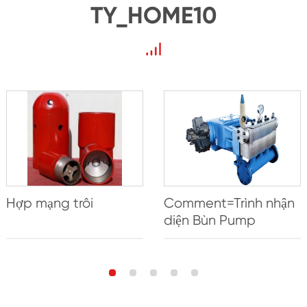
TY_HOME10
Hợp mạng trôi
Comment=Trình nhận
diện Bùn Pump