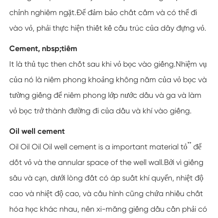
chỉnh nghiêm ngặt.Để đảm bảo chất cấm và có thể đi
vào vỏ, phải thực hiện thiết kế cấu trúc của dây đựng vỏ.
Cement, nbsp;tiêm
It là thủ tục then chốt sau khi vỏ bọc vào giếng.Nhiệm vụ
của nó là niêm phong khoảng không năm của vỏ bọc và
tường giếng để niêm phong lớp nước dầu và ga và làm
vỏ bọc trở thành đường đi của dầu và khí vào giếng.
Oil well cement
Oil Oil Oil Oil well cement is a important material tỏ ̉ ̉ để
dốt vỏ và the annular space of the well wall.Bởi vì giếng
sâu và cạn, dưới lòng đất có áp suất khí quyển, nhiệt độ
cao và nhiệt độ cao, và cấu hình cũng chứa nhiều chất
hóa học khác nhau, nên xi-măng giếng dầu cần phải có