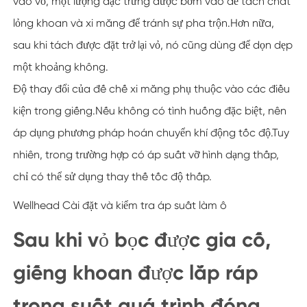
vào vỏ, một lượng đặc trưng được bơm vào để tách chất
lỏng khoan và xi măng để tránh sự pha trộn.Hơn nữa,
sau khi tách được đặt trở lại vỏ, nó cũng dùng để dọn dẹp
một khoảng không.
Độ thay đổi của đế chế xi măng phụ thuộc vào các điều
kiện trong giếng.Nếu không có tình huống đặc biệt, nên
áp dụng phương pháp hoán chuyển khí động tốc độ.Tuy
nhiên, trong trường hợp có áp suất vỡ hình dạng thấp,
chỉ có thể sử dụng thay thế tốc độ thấp.
Wellhead Cài đặt và kiểm tra áp suất làm ô
Sau khi vỏ bọc được gia cố,
giếng khoan được lắp ráp
trong suốt quá trình đóng