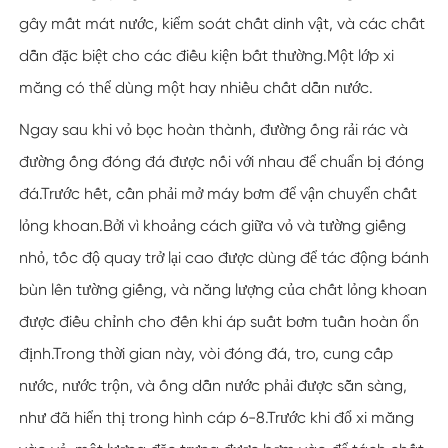
gây mất mát nước, kiểm soát chất dinh vật, và các chất
dẫn đặc biệt cho các điều kiện bất thường.Một lớp xi
măng có thể dùng một hay nhiều chất dẫn nước.
Ngay sau khi vỏ bọc hoàn thành, đường ống rải rác và
đường ống đóng đá được nối với nhau để chuẩn bị đóng
đá.Trước hết, cần phải mở máy bơm để vận chuyển chất
lỏng khoan.Bởi vì khoảng cách giữa vỏ và tường giếng
nhỏ, tốc độ quay trở lại cao được dùng để tác động bánh
bùn lên tường giếng, và năng lượng của chất lỏng khoan
được điều chỉnh cho đến khi áp suất bơm tuần hoàn ổn
định.Trong thời gian này, vòi đóng đá, tro, cung cấp
nước, nước trộn, và ống dẫn nước phải được sẵn sàng,
như đã hiển thị trong hình cáp 6-8.Trước khi đổ xi măng