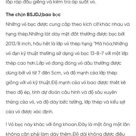
lắp ráp đầu giếng và kiểm tra áp suất vỏ.
The chặn BSJDJ;bao bọc
Những vỏ bọc được cung cấp theo kích cỡ khác nhau và
hạng thép.Những lát dày mặt đất thường được bọc bởi
2013/8 inch, hầu hết là lớp vỏ thép hạng "Mã hóa;Những
vỏ đạn kỹ thuật thường sử dụng vỏ bọc 13-8-7 với một lớp
thép cao hơn.Lớp vỏ đang đóng vỏ dầu thường được
dùng bởi vỏ từ 7 đến 5cm, và độ mạnh của lớp thép
giống với vỏ kỹ thuật.Độ mạnh của vỏ bao được thiết kế
theo độ ép, tính dự đoán cấu hình và độ sâu xuyên
thủng của vỏ, và độ dày bức tường, lớp thép và kiểu sợi
của vỏ được xác định.
! Vỏ bọc này khác với ống khoan.Đây là một ống một lần
không cần phải làm dày thêm.Độ dài không được điều