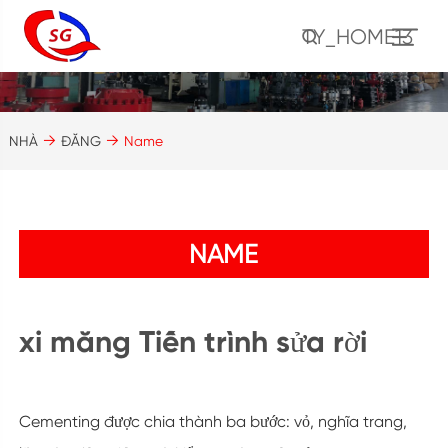
TY_HOME13
NHÀ
ĐĂNG
Name
NAME
xi măng Tiến trình sửa rời
Cementing được chia thành ba bước: vỏ, nghĩa trang,