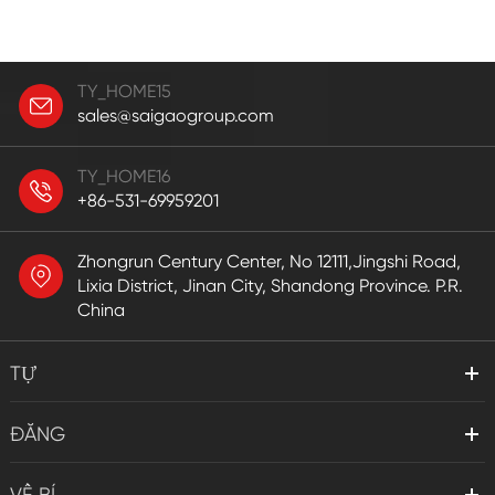
TY_HOME15
sales@saigaogroup.com
TY_HOME16
+86-531-69959201
Zhongrun Century Center, No 12111,Jingshi Road,
Lixia District, Jinan City, Shandong Province. P.R.
China
TỰ
ĐĂNG
VỀ BÍ