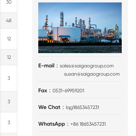
30
48
12
12
E-mail：
sales@saigaogroup.com
susan@saigaogroup.com
3
Fax：
0531-69959201
3
We Chat：
lqg18653457231
3
WhatsApp：
+86 18653457231