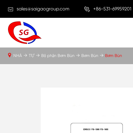
sales@saigaogroup.com
+86-531-69959201
NHÀ
TỰ
Bộ phận Bơm Bùn
Bơm Bùn
Bơm Bùn