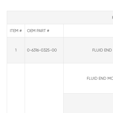
ITEM #
OEM PART #
1
0-6316-0325-00
FLUID END 
FLUID END MODU