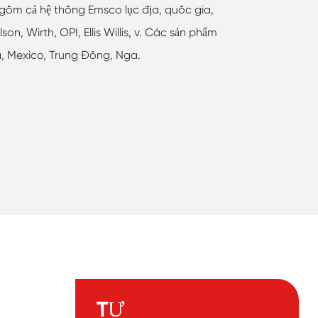
 gồm cả hệ thống Emsco lục địa, quốc gia,
on, Wirth, OPI, Ellis Willis, v. Các sản phẩm
, Mexico, Trung Đông, Nga.
TỰ