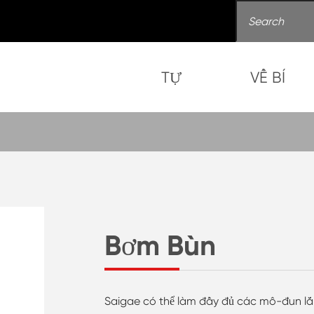
TỰ
VỀ BÍ
Bơm Bùn
Saigae có thể làm đầy đủ các mô-đun lắp