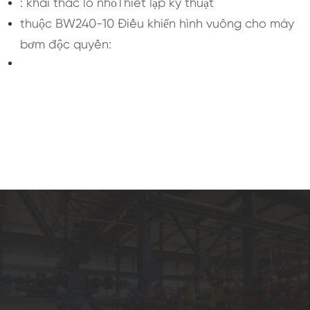
: khai thác lỗ nhỏThiết lập kỹ thuật
thuộc BW240-10 Điều khiển hình vuông cho máy
bơm độc quyền: