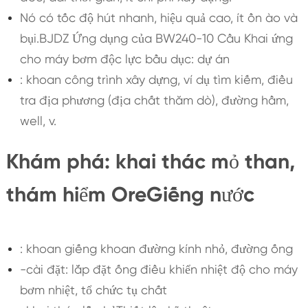
Nó có tốc độ hút nhanh, hiệu quả cao, ít ồn ào và
bụi.BJDZ Ứng dụng của BW240-10 Cầu Khai ứng
cho máy bơm độc lực bầu dục: dự án
: khoan công trình xây dựng, ví dụ tìm kiếm, điều
tra địa phương (địa chất thăm dò), đường hầm,
well, v.
Khám phá: khai thác mỏ than,
thám hiểm OreGiếng nước
: khoan giếng khoan đường kính nhỏ, đường ống
-cài đặt: lắp đặt ống điều khiển nhiệt độ cho máy
bơm nhiệt, tổ chức tụ chất