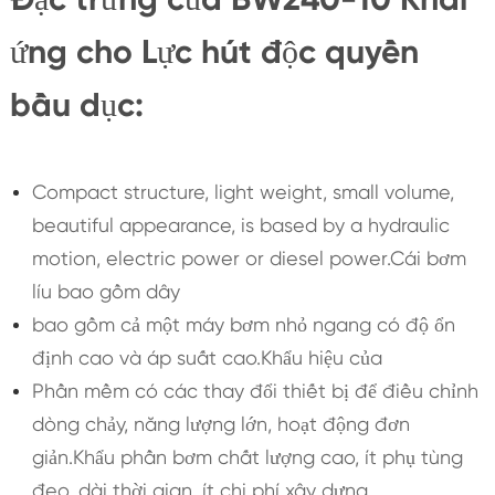
ứng cho Lực hút độc quyền
bầu dục:
Compact structure, light weight, small volume,
beautiful appearance, is based by a hydraulic
motion, electric power or diesel power.Cái bơm
líu bao gồm dây
bao gồm cả một máy bơm nhỏ ngang có độ ổn
định cao và áp suất cao.Khẩu hiệu của
Phần mềm có các thay đổi thiết bị để điều chỉnh
dòng chảy, năng lượng lớn, hoạt động đơn
giản.Khẩu phần bơm chất lượng cao, ít phụ tùng
đeo, dài thời gian, ít chi phí xây dựng.