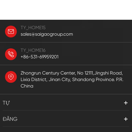
TY_HOME15
sales@saigaogroup.com
TY_HOME16
+86-531-69959201
Zhongrun Century Center, No 12111,Jingshi Road,
Lixia District, Jinan City, Shandong Province. P.R.
China
TỰ
ĐĂNG