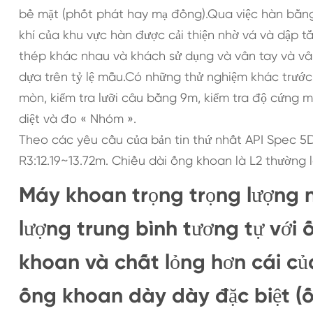
bề mặt (phốt phát hay mạ đồng).Qua việc hàn bằng 
khí của khu vực hàn được cải thiện nhờ vá và dập tắt
thép khác nhau và khách sử dụng và vân tay và vân
dựa trên tỷ lệ mẫu.Có những thử nghiệm khác trướ
mòn, kiểm tra lưỡi câu bằng 9m, kiểm tra độ cứng m
diệt và đo « Nhóm ».
Theo các yêu cầu của bản tin thứ nhất API Spec 5DD
R3:12.19~13.72m. Chiều dài ống khoan là L2 thường
Máy khoan trọng trọng lượng 
lượng trung bình tương tự vớ
khoan và chất lỏng hơn cái c
ống khoan dày dày đặc biệt (