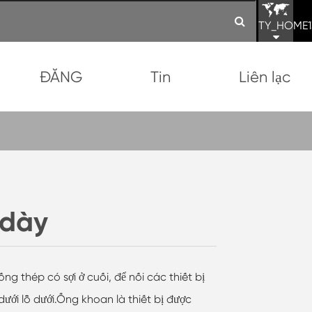
TY_HOME1
ĐĂNG
Tin
Liên lạc
 dày
ng thép có sợi ở cuối, để nối các thiết bị
dưới lỗ dưới.Ống khoan là thiết bị được