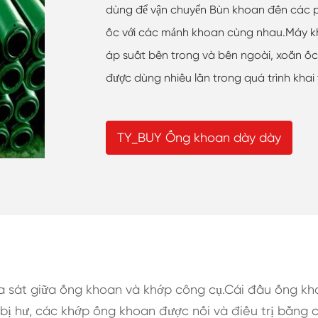
dùng để vận chuyển Bùn khoan đến các ph
ốc với các mảnh khoan cùng nhau.Máy kh
áp suất bên trong và bên ngoài, xoắn ố
được dùng nhiều lần trong quá trình khai 
TY_BUY Ống khoan dày dày
 sát giữa ống khoan và khớp công cụ.Cái đầu ống kh
bị hư, các khớp ống khoan được nối và điều trị bằng 