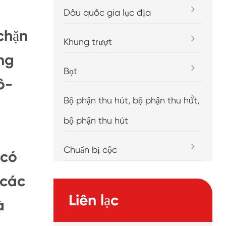
Dầu quốc gia lục địa
chặn
Khung trượt
ng
Bọt
ô-
Bộ phận thu hút, bộ phận thu hút,
bộ phận thu hút
Chuẩn bị cộc
 có
 các
Liên lạc
à