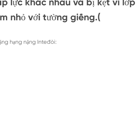
 lực khác nhau và bị kẹt vì lớp
m nhỏ với tường giếng.(
ặng hạng nặng Inteđòi: