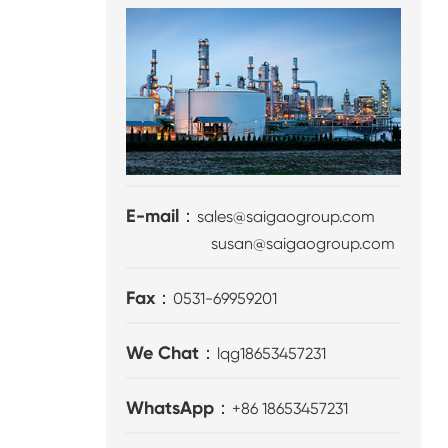
E-mail：
sales@saigaogroup.com
susan@saigaogroup.com
Fax：
0531-69959201
We Chat：
lqg18653457231
WhatsApp：
+86 18653457231