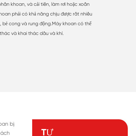
ần khoan, và cải tiến, làm rơi hoặc xoắn
oan phải có khả năng chịu được rất nhiều
c, bẻ cong và rung động.Máy khoan có thể
thác và khai thác dầu và khí.
oan bị
TỰ
cách