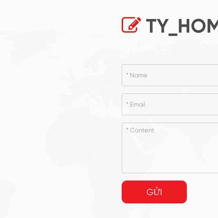
TY_HOM
GỬI