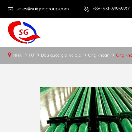
sales@saigaogroup.com
+86-531-69959201
NHÀ
TỰ
Dầu quốc gia lục địa
Ống khoan
Ống kho