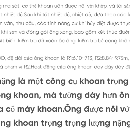
ma sát, cơ thể khoan uốn được nối với khớp, và tài sả
 nhiệt độ.Sau khi tắt nhiệt độ, nhiệt độ, dựa theo các l
 vân, nhu cầu, các tính năng cơ khí hủy diệt được thực
c khi sơn và đóng gói ống xong, bao gồm kết thúc đườ
ặt biển, kiểm tra độ xoắn ốc ống, kiểm tra bẻ cong khô
, độ dài của ống khoan là R1:6.10~7.13, R2:8.84~9.75m,
 là phạm vi R2.Hoạt động của ống khoan dày dày dày đặ
nặng là một công cụ khoan trọng
i ống khoan, mà tường dày hơn ố
ủa cổ máy khoan.Ống được nối vớ
ống khoan trọng trọng lượng nặn