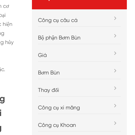
n cơ
oại
Công cụ câu cá
 hiện
ng
Bộ phận Bơm Bùn
ng hủy
Giá
c.
Bơm Bùn
Thay đổi
ng
Công cụ xi măng
i
Công cụ Khoan
g