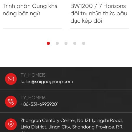
Trình phân Cung khả
BW1200 / 7 Horizons
năng bất ngờ
đôi trụ nhận thức bầu
dục kép đôi
TY_HOME15
sales@saigaogroup.com
TY_HOME16
+86-531-69959201
Zhongrun Century Center, No 12111,Jingshi Road,
Lixia District, Jinan City, Shandong Province. P.R.