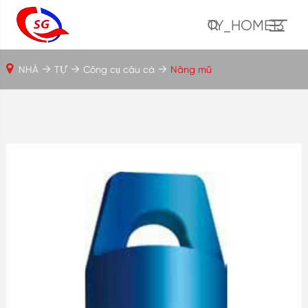
TY_HOME13
NHÀ
TỰ
Công cụ câu cá
Nâng mũ