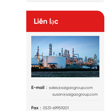
Liên lạc
E-mail：
sales@saigaogroup.com
susan@saigaogroup.com
Fax：
0531-69959201