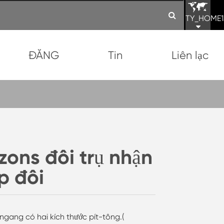
TY_HOME1
ĐĂNG
Tin
Liên lạc
zons đôi trụ nhận
p đôi
ngang có hai kích thước pít-tông.(