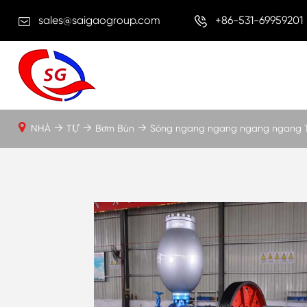
sales@saigaogroup.com
+86-531-69959201
NHÀ
TỰ
Bơm Bùn
Sóng ngang ngang ngang ngang T