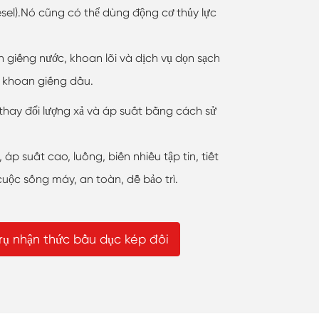
diesel).Nó cũng có thể dùng động cơ thủy lực
giếng nước, khoan lõi và dịch vụ dọn sạch
 khoan giếng dầu.
 thay đổi lượng xả và áp suất bằng cách sử
 áp suất cao, luồng, biến nhiều tập tin, tiết
cuộc sống máy, an toàn, dễ bảo trì.
rụ nhận thức bầu dục kép đôi