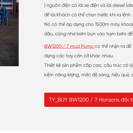
) nguồn điện có lái xe điện và lái diesel (
để lái.Khách có thể chọn trước khi ra lệnh.
Nó có thể áp dụng cho 1500m máy khoan 
dầu, cũng như bơm bùn vào trạm bơm để
BW1200 / 7 mud Pump
có thể nhận ra để
dụng các tay cân cỡ khác nhau.
Thiết kế sản phẩm cấp cao, cấu trúc có lý,
kiệm năng lượng, mức độ sáng, hiệu quả, 
TY_BUY BW1200 / 7 Horizons đôi t