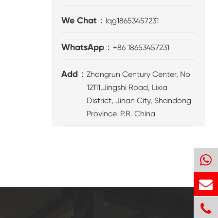
We Chat：
lqg18653457231
WhatsApp：
+86 18653457231
Add：
Zhongrun Century Center, No
12111,Jingshi Road, Lixia
District, Jinan City, Shandong
Province. P.R. China