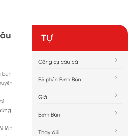
bầu
TỰ
Công cụ câu cá
g bùn
Bộ phận Bơm Bùn
huyển
Giá
tả
hưởng
Bơm Bùn
i lần
Thay đổi