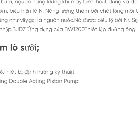
y bơm, nguồn năng lượng khi máy bơm hoạt động và đo
m, biểu hiện là N. Năng lượng thêm bởi chất lỏng mỗi t
ng như vậy.gọi là nguồn nước.Nó được biểu lộ bởi Nr. Sự
ện nhập.BJDZ Ứng dụng của BW1200Thiết lập đường ống
m lò sưởi;
ỏ.Thiết bị định hướng kỹ thuật
ting Double Acting Piston Pump: