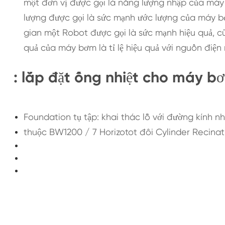
một đơn vị được gọi là năng lượng nhập của má
lượng được gọi là sức mạnh ước lượng của máy bơ
gian một Robot được gọi là sức mạnh hiệu quả, cũ
quả của máy bơm là tỉ lệ hiệu quả với nguồn đi
: lắp đặt ống nhiệt cho máy bơ
Foundation tụ tập: khai thác lỗ với đường kính nh
thuộc BW1200 / 7 Horizotot đôi Cylinder Recina