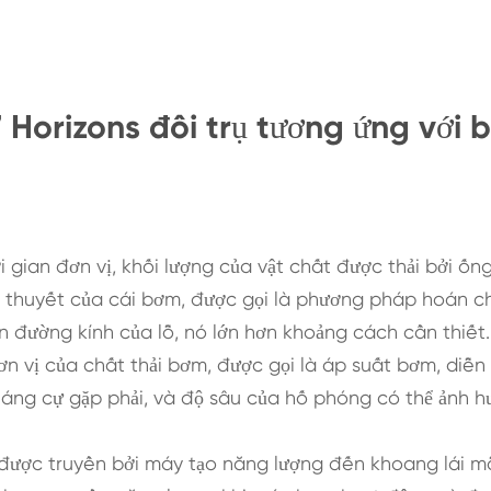
Horizons đôi trụ tương ứng với 
 gian đơn vị, khối lượng của vật chất được thải bởi ốn
lí thuyết của cái bơm, được gọi là phương pháp hoán c
n đường kính của lỗ, nó lớn hơn khoảng cách cần thiết.
n vị của chất thải bơm, được gọi là áp suất bơm, diễn 
kháng cự gặp phải, và độ sâu của hố phóng có thể ảnh 
 được truyền bởi máy tạo năng lượng đến khoang lái mỗ