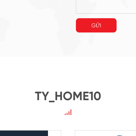
GỬI
TY_HOME10