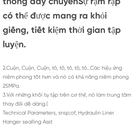
thống dây chuyềnSự rậm rạp
có thể được mang ra khỏi
giếng, tiết kiệm thời gian tập
luyện.
2.Cuộn, Cuộn, Cuộn, tô, tô, tô, tô, tô...Các hiệu ứng
niêm phong tốt hơn và nó có khả năng niêm phong
25MPa.
3.Với những khối tụ tập trên cơ thể, nó làm trung tâm
thay đổi dễ dàng.(
Technical Parameters, snsp;of, Hydraulin Liner
Hanger sealling Asst