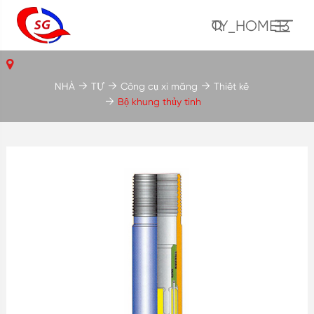
TY_HOME13
NHÀ
TỰ
Công cụ xi măng
Thiết kế
Bộ khung thủy tinh