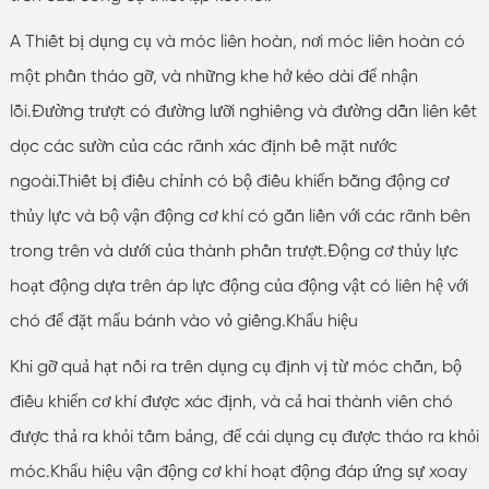
A Thiết bị dụng cụ và móc liên hoàn, nơi móc liên hoàn có
một phần tháo gỡ, và những khe hở kéo dài để nhận
lỗi.Đường trượt có đường lưỡi nghiêng và đường dẫn liên kết
dọc các sườn của các rãnh xác định bề mặt nước
ngoài.Thiết bị điều chỉnh có bộ điều khiển bằng động cơ
thủy lực và bộ vận động cơ khí có gắn liền với các rãnh bên
trong trên và dưới của thành phần trượt.Động cơ thủy lực
hoạt động dựa trên áp lực động của động vật có liên hệ với
chó để đặt mẩu bánh vào vỏ giếng.Khẩu hiệu
Khi gỡ quả hạt nối ra trên dụng cụ định vị từ móc chắn, bộ
điều khiển cơ khí được xác định, và cả hai thành viên chó
được thả ra khỏi tấm bảng, để cái dụng cụ được tháo ra khỏi
móc.Khẩu hiệu vận động cơ khí hoạt động đáp ứng sự xoay