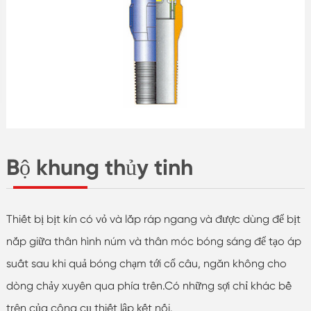
Bộ khung thủy tinh
Thiết bị bịt kín có vỏ và lắp ráp ngang và được dùng để bịt
nắp giữa thân hình núm và thân móc bóng sáng để tạo áp
suất sau khi quả bóng chạm tới cổ câu, ngăn không cho
dòng chảy xuyên qua phía trên.Có những sợi chỉ khác bề
trên của công cụ thiết lập kết nối.