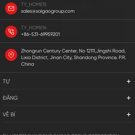
TY_HOME15
sales@saigaogroup.com
TY_HOME16
+86-531-69959201
Zhongrun Century Center, No 12111,Jingshi Road,
Lixia District, Jinan City, Shandong Province. P.R.
China
TỰ
ĐĂNG
VỀ BÍ