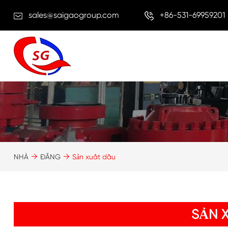
sales@saigaogroup.com
+86-531-69959201
NHÀ
ĐĂNG
Sản xuất dầu
SẢN 