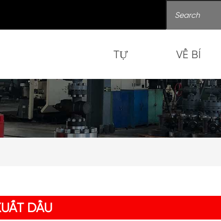
TỰ
VỀ BÍ
XUẤT DẦU