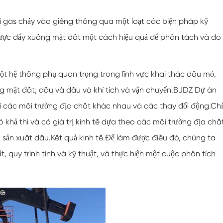
í gas chảy vào giếng thông qua một loạt các biện pháp kỹ
được đẩy xuống mặt đất một cách hiệu quả để phân tách và đo
một hệ thống phụ quan trọng trong lĩnh vực khai thác dầu mỏ,
ng mặt đất, dầu và dầu và khí tích và vận chuyển.BJDZ Dự án
ới các môi trường địa chất khác nhau và các thay đổi động.Chỉ
 khả thi và có giá trị kinh tế dựa theo các môi trường địa chấ
sản xuất dầu.Kết quả kinh tế.Để làm được điều đó, chúng ta
 quy trình tính và kỹ thuật, và thực hiện một cuộc phân tích