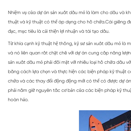
Nhiệm vụ của dự án sản xuất dầu mỏ là làm cho dầu và kh
thuật và kỹ thuật có thể áp dụng cho hồ chứa.Cái giếng 
đạc, mục tiêu là cải thiện lợi nhuận và tái tạo dầu.
Từ khía cạnh kỹ thuật hệ thống, kỹ sư sản xuất dầu mỏ là 
và nó liên quan rất chặt chẽ với dự án cung cấp năng lượ
sản xuất dầu mỏ phải đối mặt với nhiều loại hồ chứa dầu v
bằng cách lựa chọn và thực hiện các biện pháp kỹ thuật có
chứa và các thay đổi động động mới có thể có được dự án 
phải nắm giữ nguyên tắc cơ bản của các biện pháp kỹ thuật,
hoàn hảo.