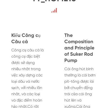
Kiểu Công cụ
The
Câu cá
Composition
and Principle
Công cụ câu cá là
of Suker Rod
công cụ đặc biệt
Pump
được sử dụng
nhiều nhất trong
Cái ống hút bình
việc xây dựng các
thường là cái bơm
loại dầu và nước
pít-tông được lái
sạch, với nhiều lần
bởi chuyển động
nhất, và các loại
trái của cái ống
và đặc điểm hoàn
hút lên và
hảo nhất.Có rất
xuống.Cái ống