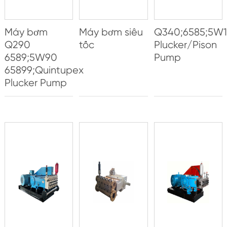
Máy bơm
Máy bơm siêu
Q340;6585;5W1
Q290
tốc
Plucker/Pison
6589;5W90
Pump
65899;Quintupex
Plucker Pump