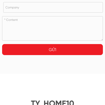
GỬI
TY_HOME10