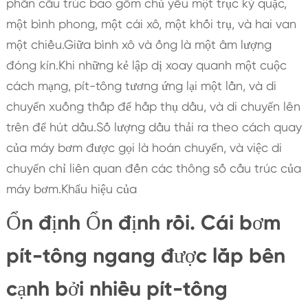
phần cấu trúc bao gồm chủ yếu một trục kỳ quặc,
một bình phong, một cái xô, một khối trụ, và hai van
một chiều.Giữa bình xô và ống là một âm lượng
đóng kín.Khi những kẻ lập dị xoay quanh một cuộc
cách mạng, pít-tông tương ứng lại một lần, và di
chuyển xuống thấp để hấp thụ dầu, và di chuyển lên
trên để hút dầu.Số lượng dầu thải ra theo cách quay
của máy bơm được gọi là hoán chuyển, và việc di
chuyển chỉ liên quan đến các thông số cấu trúc của
máy bơm.Khẩu hiệu của
Ổn định Ổn định rồi. Cái bơm
pít-tông ngang được lắp bên
cạnh bởi nhiều pít-tông