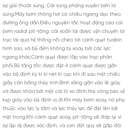
sự giải thoát súng. Cái súng pháng xuyên biển là
súng.Máy bơm thông hơi có chiều ngang dọc theo
đường ống dẫn.Điều nguyên tắc hoạt động của cái
bơm radial pít-tông: cái xoắn lái được vận chuyển từ
trục lái qua hệ thống nối chéo tới cánh quạt tuabin
hình sao, và bộ đệm không bị xoay bởi các lực
ngang khác.Cánh quạt được lắp vào trục phân
phối.Bộ tăng tốc được đặt ở cánh quạt được gắn
vào bộ định kỳ kì kì nét kì cục khi đi sau một chiếc
giầy cân bằng thủy tinh.Bình xăng gắn vào lề giày
và được khóa bởi một cái lò xo đính.Hai vòng bảo vệ
kẹp giày vào bộ định vị đi.Khi máy bơm xoay, nó phụ
thuộc vào lực ly tâm và lực thủy lực để đặt lên bề
mặt trong.Khi cánh quạt xoay, pít-tông sẽ đáp lại vì
sự lập dị được xác định, và cơn đột quỵ sẽ gấp đôi