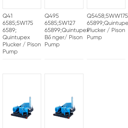
Q41
Q495
Q5458;5WW17
6585;5W175
6585;5W127
65899;Quintup
6589;
65899;Quintupex
Plucker / Pison
Quintupex
Bổ nger/ Pison
Pump
Plucker / Pison
Pump
Pump