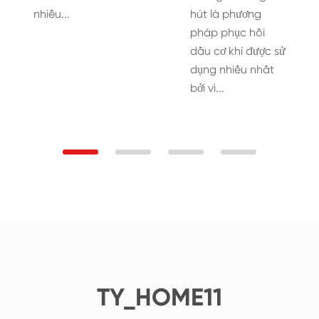
nhiều...
hút là phương
pháp phục hồi
dầu cơ khí được sử
dụng nhiều nhất
bởi vì...
TY_HOME11