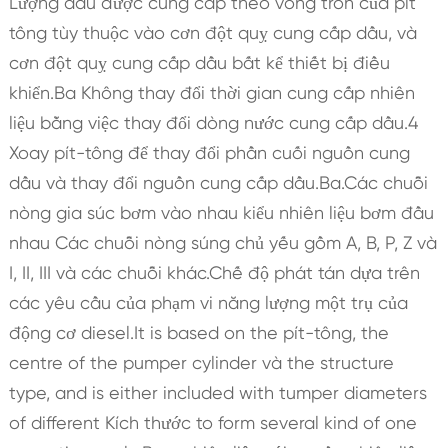
Lượng dầu được cung cấp theo vòng tròn của pít
tông tùy thuộc vào cơn đột quỵ cung cấp dầu, và
cơn đột quỵ cung cấp dầu bất kể thiết bị điều
khiển.Ba Không thay đổi thời gian cung cấp nhiên
liệu bằng việc thay đổi dòng nước cung cấp dầu.4
Xoay pít-tông để thay đổi phần cuối nguồn cung
dầu và thay đổi nguồn cung cấp dầu.Ba.Các chuỗi
nòng gia súc bơm vào nhau kiểu nhiên liệu bơm đầu
nhau Các chuỗi nòng súng chủ yếu gồm A, B, P, Z và
I, II, III và các chuỗi khác.Chế độ phát tán dựa trên
các yêu cầu của phạm vi năng lượng một trụ của
động cơ diesel.It is based on the pít-tông, the
centre of the pumper cylinder và the structure
type, and is either included with tumper diameters
of different Kích thước to form several kind of one