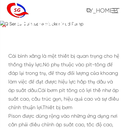
Q Series Quintupex
TY_HOME13
Plucker Mud Pump
NHÀ
TỰ
Bơm Bùn
Q Series Quintupex Plucker Mud Pump
Cái bình xăng là một thiết bị quan trọng cho hệ
thống thủy lực.Nó phụ thuộc vào pít-tông để
đáp lại trong trụ, để thay đổi lượng của khoang
làm việc để đạt được hiệu lực hấp thụ dầu và
áp suất dầu.Cái bơm pít tông có lợi thế như áp
suất cao, cấu trúc gọn, hiệu quả cao và sự điều
chỉnh thuận lợi.Thiết bị bơm
Pison được dùng rộng vào những ứng dụng nơi
cần phải điều chỉnh áp suất cao, tốc độ cao,