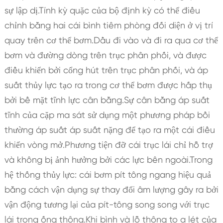
sự lập dị.Tính kỳ quặc của bộ định kỳ có thể điều
chỉnh bằng hai cái bình tiêm phòng đối diện ở vị trí
quay trên cơ thể bơm.Dầu đi vào và đi ra qua cơ thể
bơm và đường dòng trên trục phân phối, và được
điều khiển bởi cổng hút trên trục phân phối, và áp
suất thủy lực tạo ra trong cơ thể bơm được hấp thụ
bởi bề mặt tĩnh lực cân bằng.Sự cân bằng áp suất
tĩnh của cặp ma sát sử dụng một phương pháp bồi
thường áp suất áp suất nặng để tạo ra một cái điều
khiển vòng mở.Phương tiện đỡ cái trục lái chỉ hỗ trợ
và không bị ảnh hưởng bởi các lực bên ngoài.Trong
hệ thống thủy lực: cái bơm pít tông ngang hiệu quả
bằng cách vận dụng sự thay đổi âm lượng gây ra bởi
vận động tương lại của pít-tông song song với trục
lái trong ống thông.Khi bình và lỗ thông to a lét của