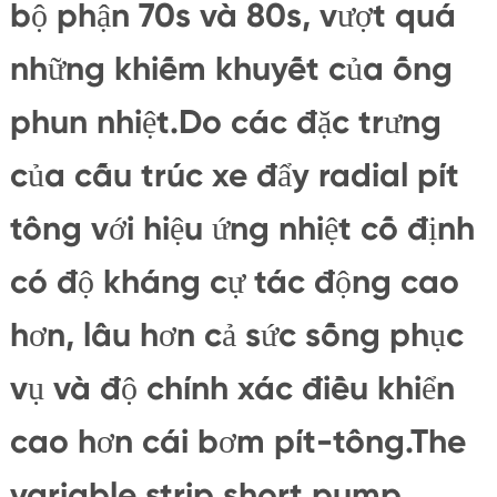
bộ phận 70s và 80s, vượt quá
những khiếm khuyết của ống
phun nhiệt.Do các đặc trưng
của cấu trúc xe đẩy radial pít
tông với hiệu ứng nhiệt cố định
có độ kháng cự tác động cao
hơn, lâu hơn cả sức sống phục
vụ và độ chính xác điều khiển
cao hơn cái bơm pít-tông.The
variable strip short pump