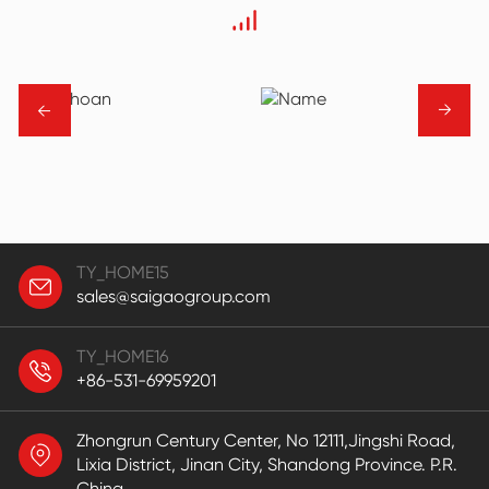
→
→
TY_HOME15
sales@saigaogroup.com
TY_HOME16
+86-531-69959201
Zhongrun Century Center, No 12111,Jingshi Road,
Lixia District, Jinan City, Shandong Province. P.R.
China