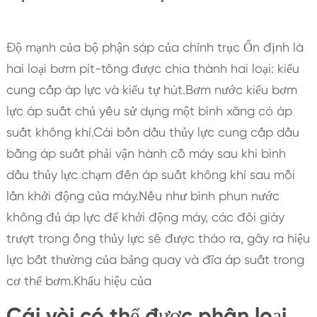
Độ mạnh của bộ phận sáp của chính trục Ổn định là
hai loại bơm pít-tông được chia thành hai loại: kiểu
cung cấp áp lực và kiểu tự hút.Bơm nước kiểu bơm
lực áp suất chủ yếu sử dụng một bình xăng có áp
suất không khí.Cái bồn dầu thủy lực cung cấp dầu
bằng áp suất phải vận hành cỗ máy sau khi bình
dầu thủy lực chạm đến áp suất không khí sau mỗi
lần khởi động của máy.Nếu như bình phun nước
không đủ áp lực để khởi động máy, các đôi giày
trượt trong ống thủy lực sẽ được tháo ra, gây ra hiệu
lực bất thường của bảng quay và đĩa áp suất trong
cơ thể bơm.Khẩu hiệu của
Cái vòi có thể được phân loại