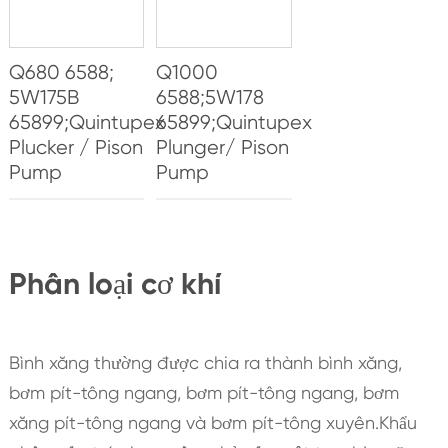
Q680 6588;
Q1000
5W175B
6588;5W178
65899;Quintupex
65899;Quintupex
Plucker / Pison
Plunger/ Pison
Pump
Pump
Phân loại cơ khí
Bình xăng thường được chia ra thành bình xăng,
bơm pít-tông ngang, bơm pít-tông ngang, bơm
xăng pít-tông ngang và bơm pít-tông xuyên.Khẩu