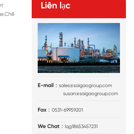
Liên lạc
ết
ae.Chế
E-mail：
sales@saigaogroup.com
susan@saigaogroup.com
Fax：
0531-69959201
We Chat：
lqg18653457231