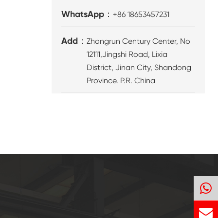
WhatsApp：
+86 18653457231
Add：
Zhongrun Century Center, No
12111,Jingshi Road, Lixia
District, Jinan City, Shandong
Province. P.R. China