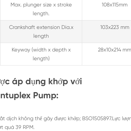
Max. plunger size x stroke
108x115mm
length.
Crankshaft extension Dia.x
103x223 mm
length
Keyway (width x depth x
28x10x214 m
length)
ược áp dụng khớp với
ntuplex Pump:
ất dịch không thể gây được khớp; BSO1505897.Lực lượ
ợt quá 39 RPM.