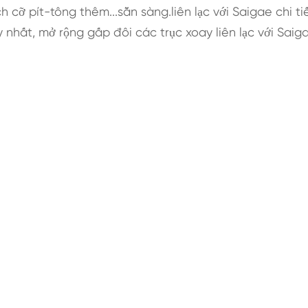
h cỡ pít-tông thêm...sẵn sàng.liên lạc với Saigae chi ti
y nhất, mở rộng gấp đôi các trục xoay liên lạc với Saig