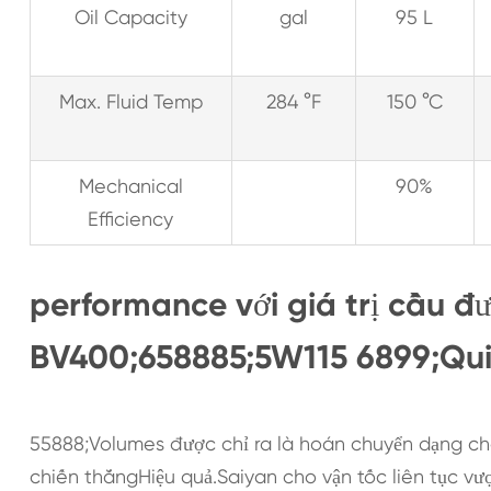
Oil Capacity
gal
95 L
Max. Fluid Temp
284 °F
150 °C
Mechanical
90%
Efficiency
performance với giá trị cầu đ
BV400;658885;5W115 6899;Qui
55888;Volumes được chỉ ra là hoán chuyển dạng ch
chiến thắngHiệu quả.Saiyan cho vận tốc liên tục vư