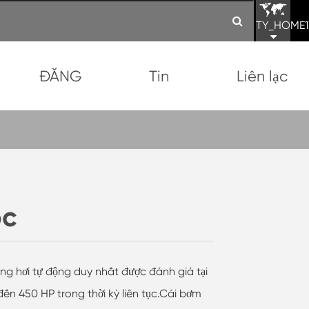
TY_HOME1
ĐĂNG
Tin
Liên lạc
ốc
g hơi tự động duy nhất được đánh giá tại
đến 450 HP trong thời kỳ liên tục.Cái bơm