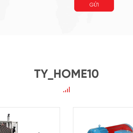
GỬI
TY_HOME10