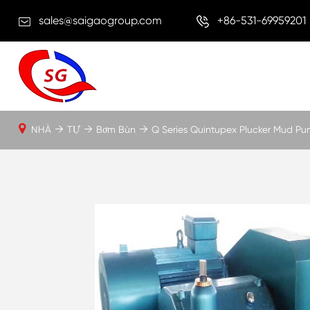
sales@saigaogroup.com
+86-531-69959201
NHÀ
TỰ
Bơm Bùn
Q Series Quintupex Plucker Mud P