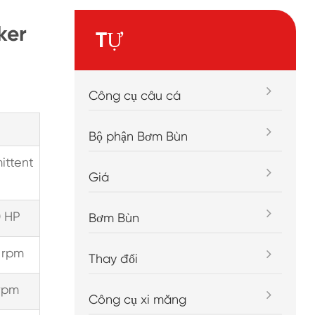
ker
TỰ
Công cụ câu cá
Bộ phận Bơm Bùn
ittent
Giá
 HP
Bơm Bùn
 rpm
Thay đổi
rpm
Công cụ xi măng