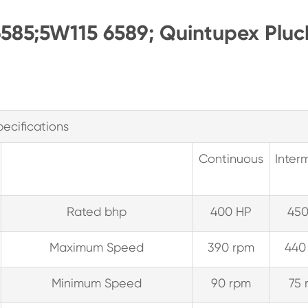
6585;5W115 6589; Quintupex Pluc
pecifications
Continuous
Interm
Rated bhp
400 HP
450
Maximum Speed
390 rpm
440
Minimum Speed
90 rpm
75 