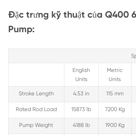
Đặc trưng kỹ thuật của Q400 
Pump:
S
English
Metric
Units
Units
Stroke Length
4.53 in
115 mm
Rated Rod Load
15873 lb
7200 Kg
Pump Weight
4188 lb
1900 Kg