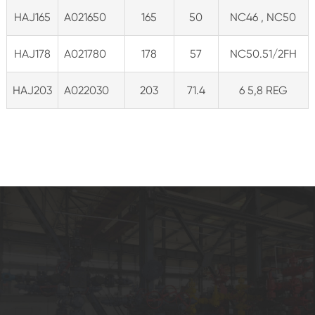
HAJ165
A021650
165
50
NC46 , NC50
HAJ178
A021780
178
57
NC50.51/2FH
HAJ203
A022030
203
71.4
6 5,8 REG