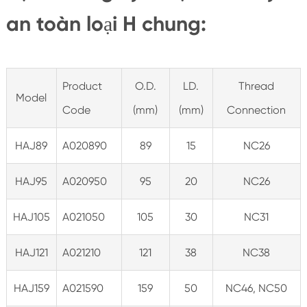
an toàn loại H chung:
Product
O.D.
LD.
Thread
Model
Code
(mm)
(mm)
Connection
HAJ89
A020890
89
15
NC26
HAJ95
A020950
95
20
NC26
HAJ105
A021050
105
30
NC31
HAJ121
A021210
121
38
NC38
HAJ159
A021590
159
50
NC46, NC50