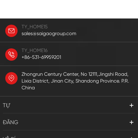
TY_HOME15
sales@saigaogroup.com
TY_HOME16
+86-531-69959201
Zhongrun Century Center, No 12111,Jingshi Road,
Lixia District, Jinan City, Shandong Province. P.R.
China
TỰ
ĐĂNG