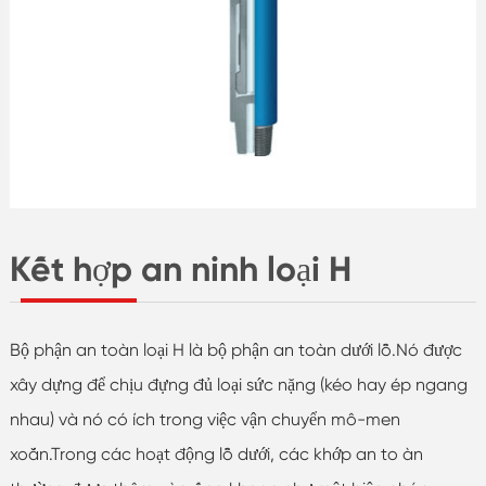
Kết hợp an ninh loại H
Bộ phận an toàn loại H là bộ phận an toàn dưới lỗ.Nó được
xây dựng để chịu đựng đủ loại sức nặng (kéo hay ép ngang
nhau) và nó có ích trong việc vận chuyển mô-men
xoắn.Trong các hoạt động lỗ dưới, các khớp an to àn