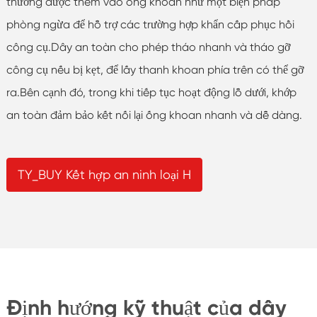
thường được thêm vào ống khoan như một biện pháp
phòng ngừa để hỗ trợ các trường hợp khẩn cấp phục hồi
công cụ.Dây an toàn cho phép tháo nhanh và tháo gỡ
công cụ nếu bị kẹt, để lấy thanh khoan phía trên có thể gỡ
ra.Bên cạnh đó, trong khi tiếp tục hoạt động lỗ dưới, khớp
an toàn đảm bảo kết nối lại ống khoan nhanh và dễ dàng.
TY_BUY Kết hợp an ninh loại H
Định hướng kỹ thuật của dây