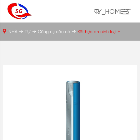
TY_HOME13
NHÀ
TỰ
Công cụ câu cá
Kết hợp an ninh loại H