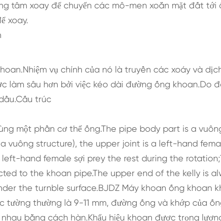
trung tâm xoay để chuyển các mô-men xoắn mặt đất tới
ể xoay.
h
hoan.Nhiệm vụ chính của nó là truyền các xoáy và dịc
c làm sâu hơn bởi việc kéo dài đường ống khoan.Do đ
 dầu.Cấu trúc
ùng một phần cơ thể ống.The pipe body part is a vuôn
a vuông structure), the upper joint is a left-hand fema
 left-hand female sợi prey the rest during the rotation
ected to the khoan pipe.The upper end of the kelly is a
 under the turnble surface.BJDZ Máy khoan ống khoan 
c tường thường là 9-11 mm, đường ống và khớp của ố
i nhau bằng cách hàn.Khẩu hiệu khoan được trọng lượn