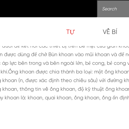
TỰ
VỀ BÍ
Ống khoan
uôi để kết nối các thiết bị trên bề mặt của giàn khoan
n được dùng để chở Bùn khoan vào mũi khoan và để nâ
 áp lực bên trong và bên ngoài lớn, bẻ cong, bẻ cong
lọc khí.Ống khoan được chia thành ba loại: một ống kh
ng khoan (n, được xác định theo chiều sâu) với đường k
g khoan, thông tin về ống khoan, độ kỹ thuật ống kho
y khoan là: khoan, quai khoan, ống khoan, ống ổn địn