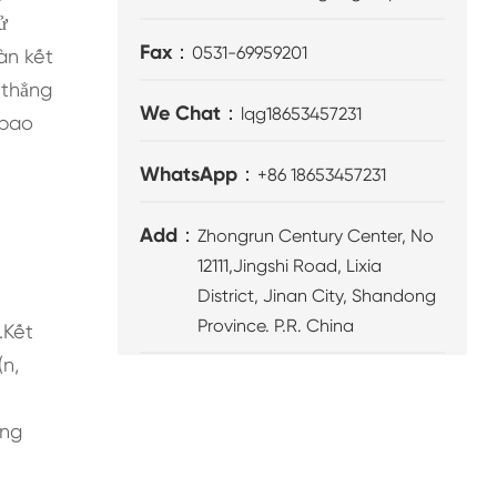
ử
Fax：
0531-69959201
àn kết
 thẳng
We Chat：
lqg18653457231
 bao
WhatsApp：
+86 18653457231
Add：
Zhongrun Century Center, No
12111,Jingshi Road, Lixia
District, Jinan City, Shandong
Province. P.R. China
.Kết
(n,
ứng