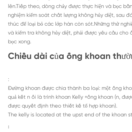
lên.Tiếp theo, dòng chảy được thực hiện và bọc bằ
nghiệm kiểm soát chất lượng không hủy diệt, sau đ
thúc để loại bỏ các lớp hàn còn sót.Những thử nghi
và kiểm tra không hủy diệt, phải được yêu cầu cho
bọc xong.
Chiều dài của ống khoan thườ
:
Đường khoan được chia thành ba loại: một ống kh
quả kết n ối là trình khoan Kelly +ống khoan (n, đư
được quyết định theo thiết kế tổ hợp khoan).
The kelly is located at the upst end of the khoan s
: