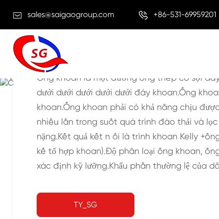
sales@saigaogroup.com
+86-531-69959201
Ống khoan là một đường ống thép có sợi dây đ
dưới dưới dưới dưới dưới đáy khoan.Ống khoa
NHÀ
TỰ
Dầu quốc gia lục địa
Ống khoan
khoan.Ống khoan phải có khả năng chịu được
nhiều lần trong suốt quá trình đào thải và 
nặng.Kết quả kết n ối là trình khoan Kelly +ố
kế tổ hợp khoan).Độ phân loại ống khoan, ốn
xác định kỹ lưỡng.Khẩu phần thường lệ của dâ
TY_SG