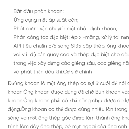
Bắt đầu phần khoan;
Ứng dụng một áp suất cắn;
Phát được vận chuyển một chất dịch khoan,
Phân công tác đặc biệt: ép xi-măng, xử lý tai nạn 
API tiêu chuẩn E75 sang S135 cấp thép, ống kho
vai với độ cản quay cao và thép đặc biệt cho d
trong việc xây dựng các giếng sâu, các giếng n
và phát triển dầu khí.Cơ s ở chính
Đường khoan là một ống thép có sợi ở cuối để nối c
khoan.Ống khoan được dùng để chở Bùn khoan vào 
khoan.Ống khoan phải có khả năng chịu được áp lự
động.Ống khoan có thể được dùng nhiều lần trong s
sáng và một ống thép gốc được làm thành ống khoa
trình làm dày ống thép, bề mặt ngoài của ống ánh 