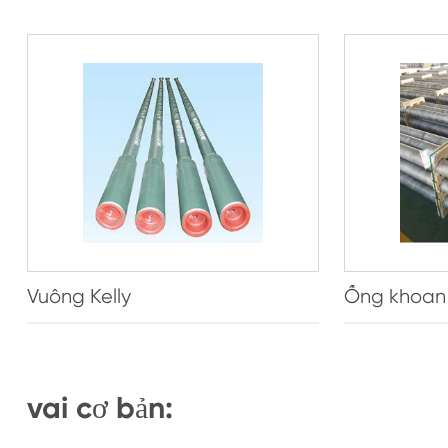
Vuông Kelly
Ống khoan
vai cơ bản: