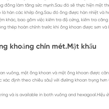
ng đồng làm tăng sức mạnh.Sau đó sẽ thực hiện một th
ó là hàn các khớp ống.Sau đó ống được hàn nhiệt và h
ệm khác, bao gồm việc kiểm tra độ cứng, kiểm tra căng
 ống thép hoàn chỉnh trước khi ống khoan được sơn và
ng khoảng chín mét.Mật khẩu
oan vuông, một ống khoan và một ống khoan được cân
ợc xác định theo chiều sâu) với đường khoan trọng hơn 
tring và is available in both vuông and hexagoal.Hiệu 