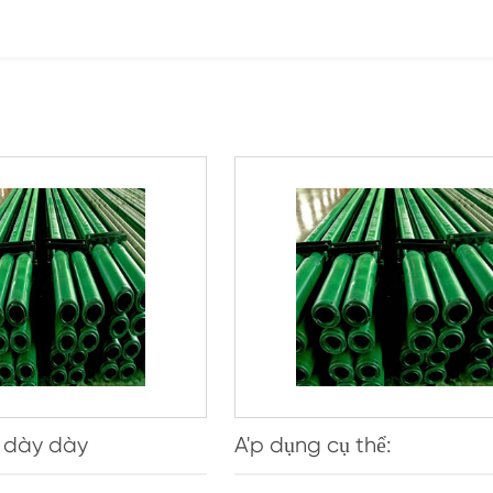
 dày dày
A'p dụng cụ thể: