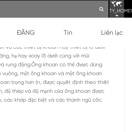
TY_HOME1
ĐĂNG
Tin
Liên lạc
 và các thiết bị khoan hay thiết bị lỗ dưới
ng, hạ hay xoay lỗ dưới cùng với mũi
 và rung động.Ống khoan có thể được dùng
oan vuông, một ống khoan và một ống khoan
hoan trọng hơn (n, được quyết định theo thiết
an, độ thép và độ mạnh của ống khoan được
h, các khớp đặc biệt và các thanh ngũ cốc.