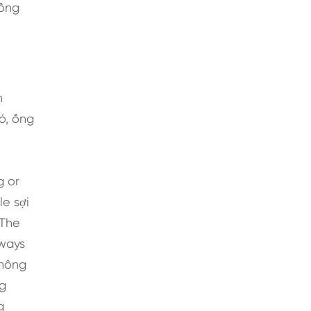
 ống
h
ó, ống
g or
le sợi
;The
lways
không
ng
g