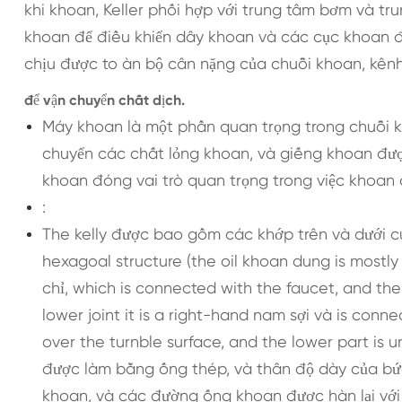
khi khoan, Keller phối hợp với trung tâm bơm và 
khoan để điều khiển dây khoan và các cục khoan đ
chịu được to àn bộ cân nặng của chuỗi khoan, kên
để vận chuyển chất dịch.
Máy khoan là một phần quan trọng trong chuỗi k
chuyển các chất lỏng khoan, và giếng khoan đượ
khoan đóng vai trò quan trọng trong việc khoan
:
The kelly được bao gồm các khớp trên và dưới c
hexagoal structure (the oil khoan dung is mostly 
chỉ, which is connected with the faucet, and the
lower joint it is a right-hand nam sợi và is conn
over the turnble surface, and the lower part is
được làm bằng ống thép, và thân độ dày của bứ
khoan, và các đường ống khoan được hàn lại vớ