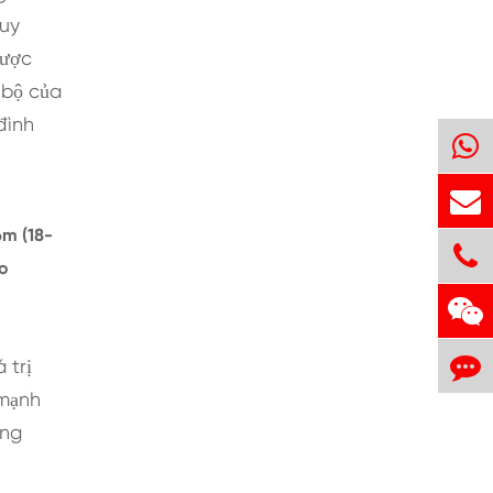
duy
được
 bộ của
đình
6m (18-
eo
 trị
 mạnh
ơng