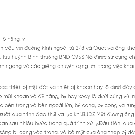
lỗ hổng, v.
an dầu với đường kính ngoài từ 2/8 và Quot;và ống kh
ầu lưu huỳnh Bình thường BND C95S.Nó được sử dụng c
ằm ngang và các giếng chuyển dạng lớn trong việc khai
ác thiết bị mặt đất và thiết bị khoan hay lỗ dưới đáy 
mũi khoan và để nâng, hạ hay xoay lỗ dưới cùng với 
c bên trong và bên ngoài lớn, bẻ cong, bẻ cong và run
uốt quá trình đào thải và lọc khí.BJDZ Một đường ống
n sau nhiều bước trong quá trình xử lý.Đầu tiên, qua
sáng bị cong vào trong, và bề mặt của ống thép bị dà