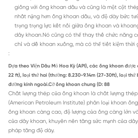
giống với ống khoan dầu và cũng là một cột thép
nhất nặng hơn ống khoan dầu, và độ dày bức tư
trọng trọng lực kết nối giữa ống khoan và khoan
dây khoan.Nó cũng có thể thay thế chức năng củ
chỉ và dễ khoan xuống, mà có thể tiết kiệm thờ
:
Dựa theo Viện Dầu Mỏ Hoa Kỳ (API), các ống khoan được ch
22 ft), loại thứ hai (thường: 8.230-9.14m (27-30ft), loại t
đường kính ngoài.Cỡ ống khoan chung (D: 88
Chất lượng thép của ống khoan là chất lượng thép
(American Petroleum Institute) phân loại khoan ống t
ống khoan càng cao, độ lượng của ống càng lớn và
của dây khoan, khuyên nên tăng sức mạnh của dâ
pháp tăng độ dày.