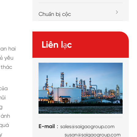
Chuẩn bị cộc
Liên lạc
oan hai
hủ yếu
 thác
của
mũi
g
 ánh
 quá
E-mail：
sales@saigaogroup.com
y
susan@saigaogroup.com