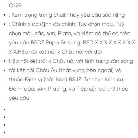
Q125
: Xem trọng trọng chuẩn hay yêu cầu sức nặng
: Chính x ác định đo chính, Tuỳ chọn màu, Tuỳ
chọn màu sắc, sơn, Plato, và kiếm có thể có trên
yêu cầu BSDZ Pupp Bổ sung: BSD X X X X X X X X X
X X.Hộp nối kết nối x Chốt nối với đôi
Hộp nối kết nối x Chốt nối với tình trạng sẵn sàng
tái kết nối Châu Âu (thất vọng bên ngoài) và
thuộc Định vị (bất hòa) BSJZ: Tự chọn Kích cỡ,
Đánh dấu, sơn, Plating, và Tiếp cận có thể theo
yêu cầu