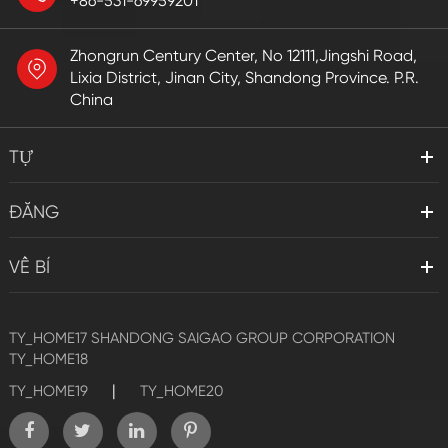
+86-531-69959201
Zhongrun Century Center, No 12111,Jingshi Road,
Lixia District, Jinan City, Shandong Province. P.R.
China
TỰ
ĐĂNG
VỀ BÍ
TY_HOME17
SHANDONG SAIGAO GROUP CORPORATION
TY_HOME18
|
TY_HOME19
TY_HOME20