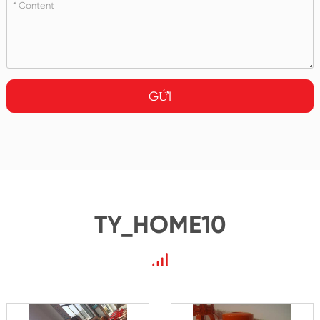
GỬI
TY_HOME10