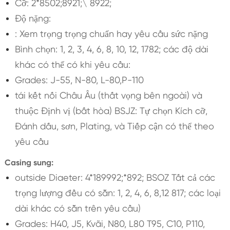
Cỡ: 2*8502;8921;\ 8922;
Độ nặng:
: Xem trọng trọng chuẩn hay yêu cầu sức nặng
Bình chọn: 1, 2, 3, 4, 6, 8, 10, 12, 1782; các độ dài
khác có thể có khi yêu cầu:
Grades: J-55, N-80, L-80,P-110
tái kết nối Châu Âu (thất vọng bên ngoài) và
thuộc Định vị (bất hòa) BSJZ: Tự chọn Kích cỡ,
Đánh dấu, sơn, Plating, và Tiếp cận có thể theo
yêu cầu
Casing sung:
outside Diaeter: 4*189992;*892; BSOZ Tất cả các
trọng lượng đều có sẵn: 1, 2, 4, 6, 8,12 817; các loại
dài khác có sẵn trên yêu cầu)
Grades: H40, J5, Kvãi, N80, L80 T95, C10, P110,