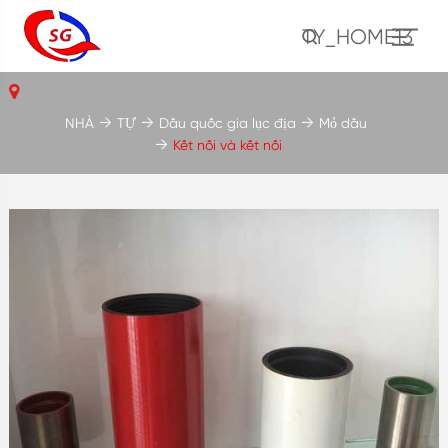
TY_HOME13
NHÀ
TỰ
Dầu quốc gia lục địa
Mỏ dầu
Kết nối và kết nối