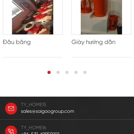
Đầu băng
Giày hướng dẫn
TY_HOME15
sales@saigaogroup.com
TY_HOME16