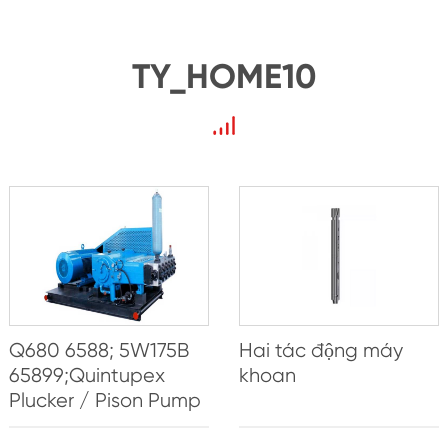
TY_HOME10
Q680 6588; 5W175B
Hai tác động máy
65899;Quintupex
khoan
Plucker / Pison Pump