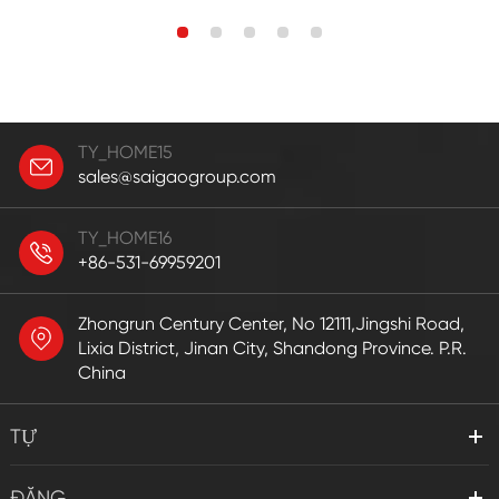
TY_HOME15
sales@saigaogroup.com
TY_HOME16
+86-531-69959201
Zhongrun Century Center, No 12111,Jingshi Road,
Lixia District, Jinan City, Shandong Province. P.R.
China
TỰ
ĐĂNG