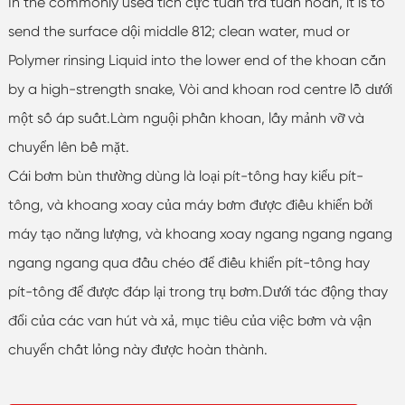
In the commonly used tích cực tuần tra tuần hoàn, it is to
send the surface dội middle 812; clean water, mud or
Polymer rinsing Liquid into the lower end of the khoan cắn
by a high-strength snake, Vòi and khoan rod centre lỗ dưới
một số áp suất.Làm nguội phần khoan, lấy mảnh vỡ và
chuyển lên bề mặt.
Cái bơm bùn thường dùng là loại pít-tông hay kiểu pít-
tông, và khoang xoay của máy bơm được điều khiển bởi
máy tạo năng lượng, và khoang xoay ngang ngang ngang
ngang ngang qua đầu chéo để điều khiển pít-tông hay
pít-tông để được đáp lại trong trụ bơm.Dưới tác động thay
đổi của các van hút và xả, mục tiêu của việc bơm và vận
chuyển chất lỏng này được hoàn thành.