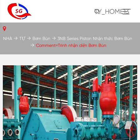
TY_HOME13
NHÀ
TỰ
Bơm Bùn
3NB Series Piston Nhận thức Bơm Bùn
Comment=Trình nhận diện Bơm Bùn