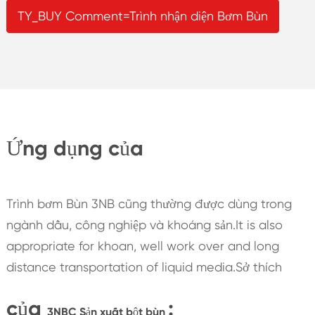
TY_BUY Comment=Trình nhận diện Bơm Bùn
Ứng dụng của
Trình bơm Bùn 3NB cũng thường được dùng trong
ngành dầu, công nghiệp và khoáng sản.It is also
appropriate for khoan, well work over and long
distance transportation of liquid media.Sở thích
của
:
3NBC Sản xuất bột bùn