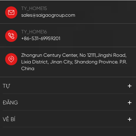
TY_HOME15
sales@saigaogroup.com
TY_HOME16
+86-531-69959201
Zhongrun Century Center, No 12111,Jingshi Road,
Lixia District, Jinan City, Shandong Province. P.R.
China
TỰ
ĐĂNG
VỀ BÍ