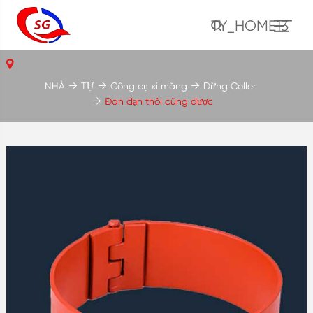
TY_HOME13
NHÀ
TỰ
Công cụ xi măng
Dừng Coller.
Đan đạn thôi cũng được