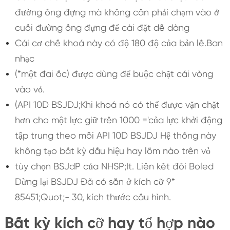
đường ống đựng mà không cần phải chạm vào ở
cuối đường ống đựng để cài đặt dễ dàng
Cái cơ chế khoá này có độ 180 độ của bản lề.Ban
nhạc
(*một đai ốc) được dùng để buộc chặt cái vòng
vào vỏ.
(API 10D BSJDJ;Khi khoá nó có thể được vặn chặt
hơn cho một lực giữ trên 1000 ='của lực khởi động
tập trung theo mỗi API 10D BSJDJ Hệ thống này
không tạo bất kỳ dấu hiệu hay lõm nào trên vỏ
tùy chọn BSJdP của NHSP;It. Liên kết đôi Boled
Dừng lại BSJDJ Đã có sẵn ở kích cỡ 9*
85451;Quot;- 30, kích thước cấu hình.
Bất kỳ kích cỡ hay tổ hợp nào