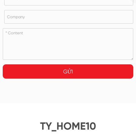
GỬI
TY_HOME10